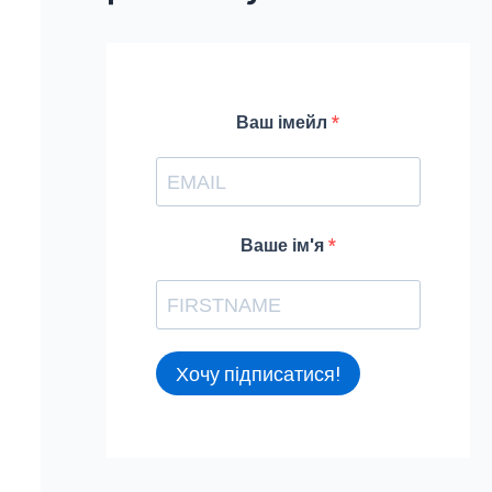
f
o
r
Ваш імейл
:
Ваше ім'я
Хочу підписатися!