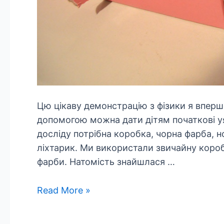
Цю цікаву демонстрацію з фізики я вперше 
допомогою можна дати дітям початкові уя
досліду потрібна коробка, чорна фарба, н
ліхтарик. Ми використали звичайну коробк
фарби. Натомість знайшлася …
Властивості
Read More »
світла.
Експеримент