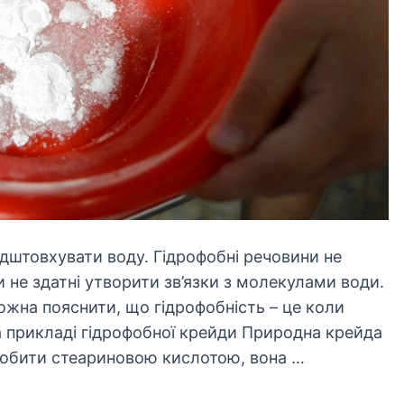
ідштовхувати воду. Гідрофобні речовини не
 не здатні утворити зв’язки з молекулами води.
на пояснити, що гідрофобність – це коли
на прикладі гідрофобної крейди Природна крейда
робити стеариновою кислотою, вона …