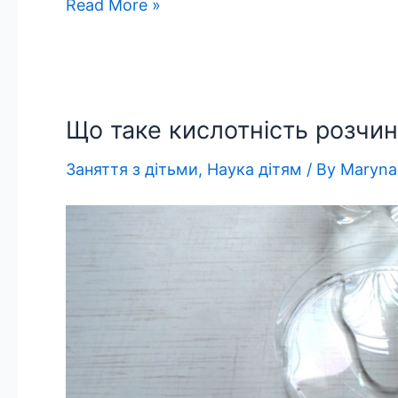
Гідрофобність.
Read More »
Гідрофобна
крейда
Що таке кислотність розчині
Заняття з дітьми
,
Наука дітям
/ By
Maryna