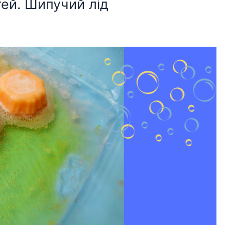
тей. Шипучий лід