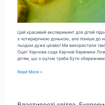
Цей красивий експеримент для дітей підх
з чотирирічною донькою, але пізніше до 
льодом дуже цікаво! Ми використали такі
Оцет Харчова сода Харчові барвники Лож
дітям, що з оцтом треба бути обережним
Легкий
Read More »
експеримент
для
дітей.
Шипучий
Властивості світла. Експе
лід