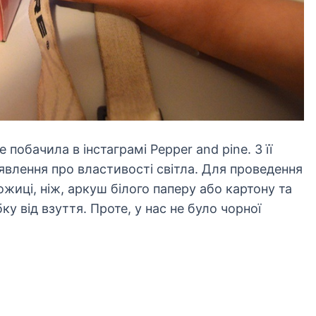
побачила в інстаграмі Pepper and pine. З її
влення про властивості світла. Для проведення
ожиці, ніж, аркуш білого паперу або картону та
у від взуття. Проте, у нас не було чорної