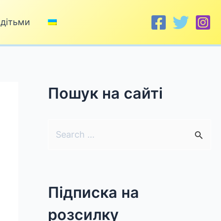
 дітьми
Пошук на сайті
S
e
a
r
Підписка на
c
розсилку
h