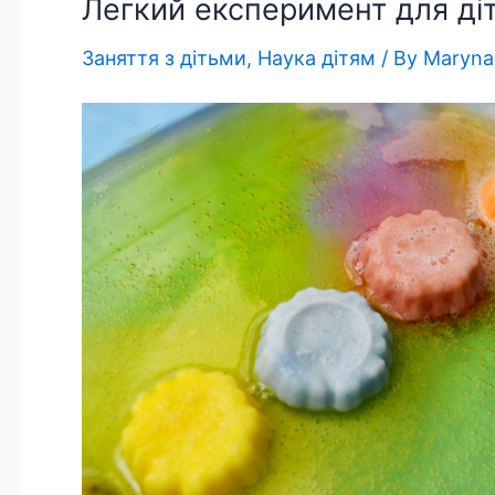
Легкий експеримент для ді
Заняття з дітьми
,
Наука дітям
/ By
Maryna