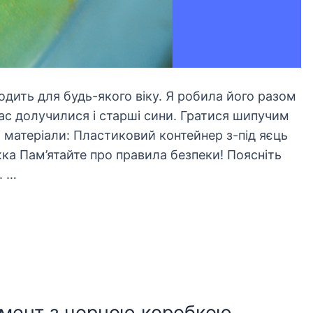
одить для будь-якого віку. Я робила його разом
нас долучилися і старші сини. Гратися шипучим
 матеріали: Пластиковий контейнер з-під яєць
ка Пам’ятайте про правила безпеки! Поясніть
. …
римент з чорною коробкою