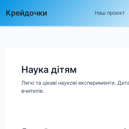
Skip
Крейдочки
to
Наш проєкт
content
Наука дітям
Легкі та цікаві наукові експерименти. Дета
вчителів.