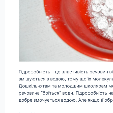
Гідрофобність – це властивість речовин в
змішуються з водою, тому що їх молекули
Дошкільнятам та молодшим школярам мож
речовина “боїться” води. Гідрофобність 
добре змочується водою. Але якщо її об