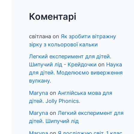
Коментарі
світлана
on
Як зробити вітражну
зірку з кольорової кальки
Легкий експеримент для дітей.
Шипучий лід - Крейдочки
on
Наука
для дітей. Моделюємо виверження
вулкану.
Maryna
on
Англійська мова для
дітей. Jolly Phonics.
Maryna
on
Легкий експеримент для
дітей. Шипучий лід
Maryna
on
Я досліджую світ. 1 клас