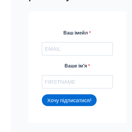
f
o
r
Ваш імейл
:
Ваше ім'я
Хочу підписатися!