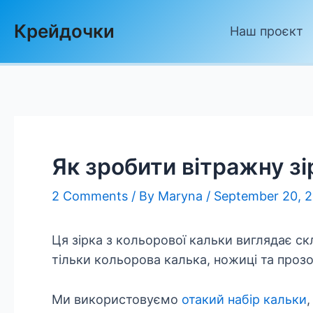
Skip
Крейдочки
to
Наш проєкт
content
Як зробити вітражну зі
2 Comments
/ By
Maryna
/
September 20, 
Ця зірка з кольорової кальки виглядає ск
тільки кольорова калька, ножиці та прозо
Ми використовуємо
отакий набір кальки