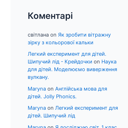
Коментарі
світлана
on
Як зробити вітражну
зірку з кольорової кальки
Легкий експеримент для дітей.
Шипучий лід - Крейдочки
on
Наука
для дітей. Моделюємо виверження
вулкану.
Maryna
on
Англійська мова для
дітей. Jolly Phonics.
Maryna
on
Легкий експеримент для
дітей. Шипучий лід
Maryna
on
Я досліджую світ. 1 клас