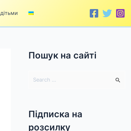
 дітьми
Пошук на сайті
S
e
a
r
Підписка на
c
розсилку
h