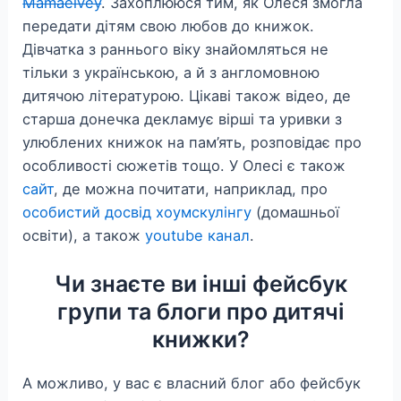
Mamaelvey
. Захоплююся тим, як Олеся змогла
передати дітям свою любов до книжок.
Дівчатка з раннього віку знайомляться не
тільки з українською, а й з англомовною
дитячою літературою. Цікаві також відео, де
старша донечка декламує вірші та уривки з
улюблених книжок на пам’ять, розповідає про
особливості сюжетів тощо. У Олесі є також
сайт
, де можна почитати, наприклад, про
особистий досвід хоумскулінгу
(домашньої
освіти), а також
youtube канал
.
Чи знаєте ви інші фейсбук
групи та блоги про дитячі
книжки?
А можливо, у вас є власний блог або фейсбук