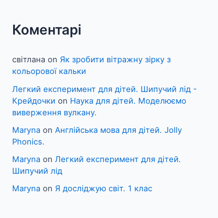
Коментарі
світлана
on
Як зробити вітражну зірку з
кольорової кальки
Легкий експеримент для дітей. Шипучий лід -
Крейдочки
on
Наука для дітей. Моделюємо
виверження вулкану.
Maryna
on
Англійська мова для дітей. Jolly
Phonics.
Maryna
on
Легкий експеримент для дітей.
Шипучий лід
Maryna
on
Я досліджую світ. 1 клас