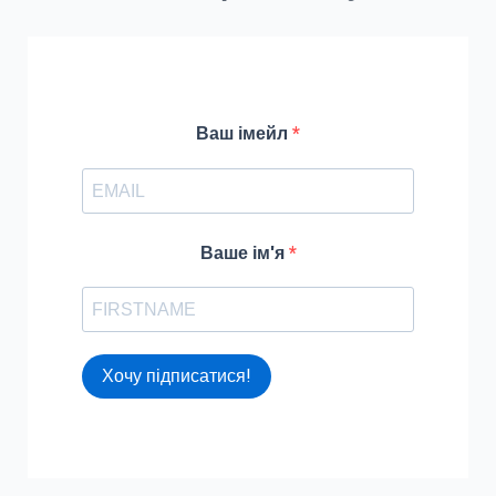
h
f
o
r
Ваш імейл
:
Ваше ім'я
Хочу підписатися!