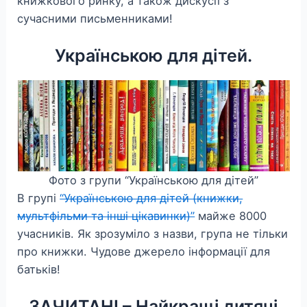
книжкового ринку, а також дискусії з
сучасними письменниками!
Українською для дітей.
Фото з групи “Українською для дітей”
В групі
“Українською для дітей (книжки,
мультфільми та інші цікавинки)”
майже 8000
учасників. Як зрозуміло з назви, група не тільки
про книжки. Чудове джерело інформації для
батьків!
ЗАЧИТАНІ – Найкращі дитячі