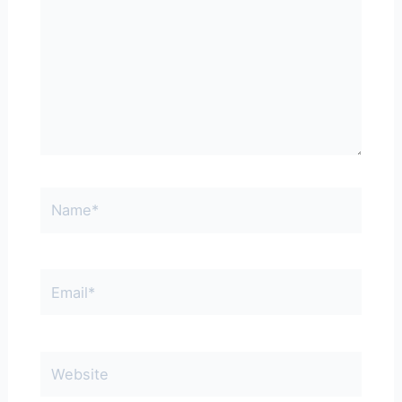
Name*
Email*
Website