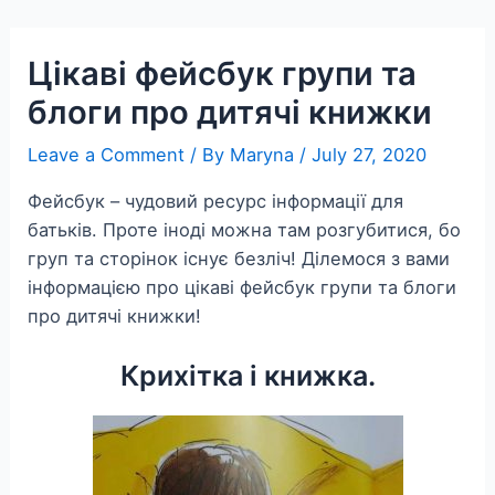
Skip
to
Цікаві фейсбук групи та
content
блоги про дитячі книжки
Leave a Comment
/ By
Maryna
/
July 27, 2020
Фейсбук – чудовий ресурс інформації для
батьків. Проте іноді можна там розгубитися, бо
груп та сторінок існує безліч! Ділемося з вами
інформацією про цікаві фейсбук групи та блоги
про дитячі книжки!
Крихітка і книжка.