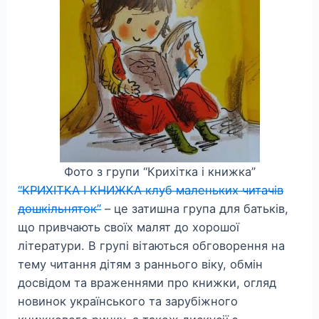
Фото з групи “Крихітка і книжка”
“КРИХІТКА І КНИЖКА клуб маленьких читачів
дошкільняток”
– це затишна група для батьків,
що привчають своїх малят до хорошої
літератури. В групі вітаються обговорення на
тему читання дітям з раннього віку, обмін
досвідом та враженнями про книжки, огляд
новинок українського та зарубіжного