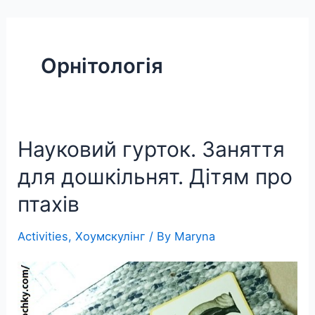
Skip
to
content
Орнітологія
Науковий гурток. Заняття
для дошкільнят. Дітям про
птахів
Activities
,
Хоумскулінг
/ By
Maryna