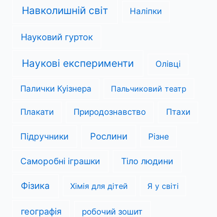
Навколишній світ
Наліпки
Науковий гурток
Наукові експерименти
Олівці
Палички Куізнера
Пальчиковий театр
Плакати
Природознавство
Птахи
Рослини
Підручники
Різне
Саморобні іграшки
Тіло людини
Фізика
Хімія для дітей
Я у світі
географія
робочий зошит