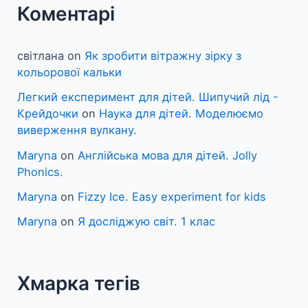
Коментарі
світлана
on
Як зробити вітражну зірку з
кольорової кальки
Легкий експеримент для дітей. Шипучий лід -
Крейдочки
on
Наука для дітей. Моделюємо
виверження вулкану.
Maryna
on
Англійська мова для дітей. Jolly
Phonics.
Maryna
on
Fizzy Ice. Easy experiment for kids
Maryna
on
Я досліджую світ. 1 клас
Хмарка тегів