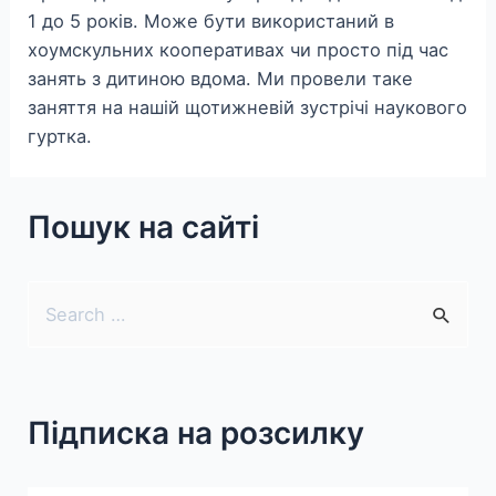
1 до 5 років. Може бути використаний в
хоумскульних кооперативах чи просто під час
занять з дитиною вдома. Ми провели таке
заняття на нашій щотижневій зустрічі наукового
гуртка.
Пошук на сайті
S
e
a
r
Підписка на розсилку
c
h