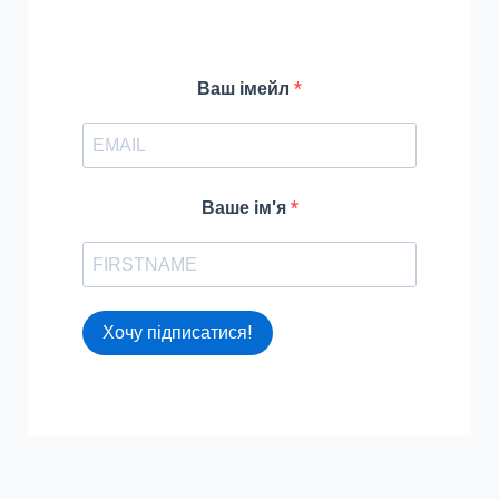
f
o
r
Ваш імейл
:
Ваше ім'я
Хочу підписатися!