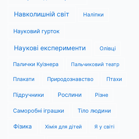
Навколишній світ
Наліпки
Науковий гурток
Наукові експерименти
Олівці
Палички Куізнера
Пальчиковий театр
Плакати
Природознавство
Птахи
Рослини
Підручники
Різне
Саморобні іграшки
Тіло людини
Фізика
Хімія для дітей
Я у світі