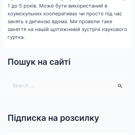
1 до 5 років. Може бути використаний в
хоумскульних кооперативах чи просто під час
занять з дитиною вдома. Ми провели таке
заняття на нашій щотижневій зустрічі наукового
гуртка.
Пошук на сайті
S
e
a
r
Підписка на розсилку
c
h