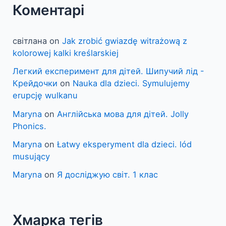
Коментарі
світлана
on
Jak zrobić gwiazdę witrażową z
kolorowej kalki kreślarskiej
Легкий експеримент для дітей. Шипучий лід -
Крейдочки
on
Nauka dla dzieci. Symulujemy
erupcję wulkanu
Maryna
on
Англійська мова для дітей. Jolly
Phonics.
Maryna
on
Łatwy eksperyment dla dzieci. lód
musujący
Maryna
on
Я досліджую світ. 1 клас
Хмарка тегів