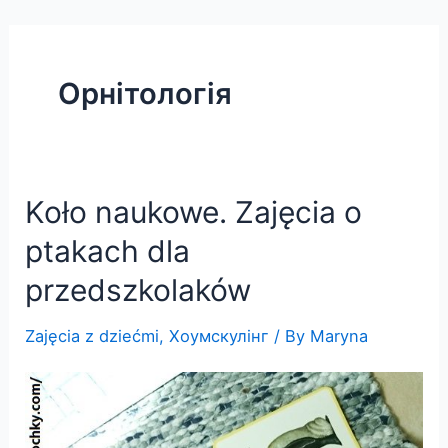
Skip
to
content
Орнітологія
Koło naukowe. Zajęcia o
ptakach dla
przedszkolaków
Zajęcia z dziećmi
,
Хоумскулінг
/ By
Maryna