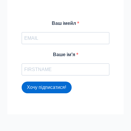
f
o
r
Ваш імейл
:
Ваше ім'я
Хочу підписатися!