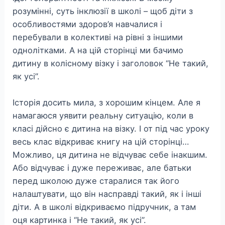
розумінні, суть інклюзії в школі – щоб діти з
особливостями здоров’я навчалися і
перебували в колективі на рівні з іншими
однолітками. А на цій сторінці ми бачимо
дитину в колісному візку і заголовок “Не такий,
як усі”.
Історія досить мила, з хорошим кінцем. Але я
намагаюся уявити реальну ситуацію, коли в
класі дійсно є дитина на візку. І от під час уроку
весь клас відкриває книгу на цій сторінці…
Можливо, ця дитина не відчуває себе інакшим.
Або відчуває і дуже переживає, але батьки
перед школою дуже старалися так його
налаштувати, що він насправді такий, як і інші
діти. А в школі відкриваємо підручник, а там
оця картинка і “Не такий, як усі”.