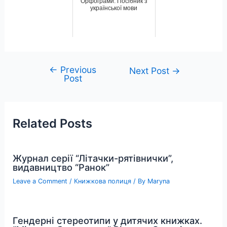
Орфограми. Посібник з
української мови
←
Previous
Post
Next Post
→
Post
navigation
Related Posts
Журнал серії “Літачки-рятівнички”,
видавництво “Ранок”
Leave a Comment
/
Книжкова полиця
/ By
Maryna
Гендерні стереотипи у дитячих книжках.