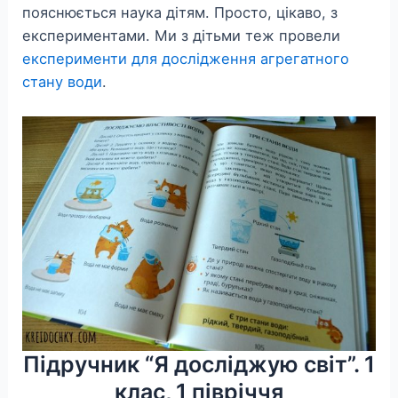
пояснюється наука дітям. Просто, цікаво, з
експериментами. Ми з дітьми теж провели
експерименти для дослідження агрегатного
стану води
.
Підручник “Я досліджую світ”. 1
клас, 1 півріччя