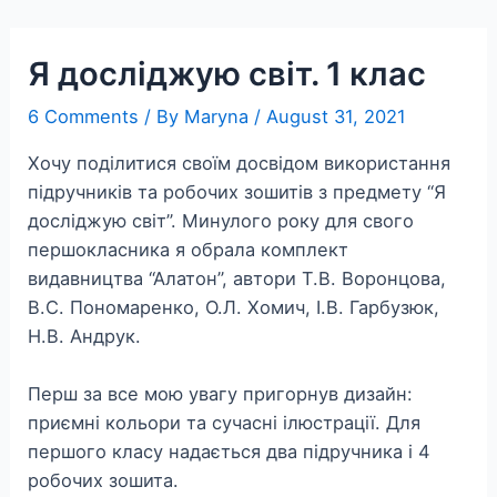
Skip
to
Я досліджую світ. 1 клас
content
6 Comments
/ By
Maryna
/
August 31, 2021
Хочу поділитися своїм досвідом використання
підручників та робочих зошитів з предмету “Я
досліджую світ”. Минулого року для свого
першокласника я обрала комплект
видавництва “Алатон”, автори Т.В. Воронцова,
В.С. Пономаренко, О.Л. Хомич, І.В. Гарбузюк,
Н.В. Андрук.
Перш за все мою увагу пригорнув дизайн:
приємні кольори та сучасні ілюстрації. Для
першого класу надається два підручника і 4
робочих зошита.