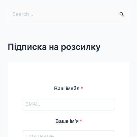
S
e
a
r
Підписка на розсилку
c
h
f
o
r
Ваш імейл
:
Ваше ім'я