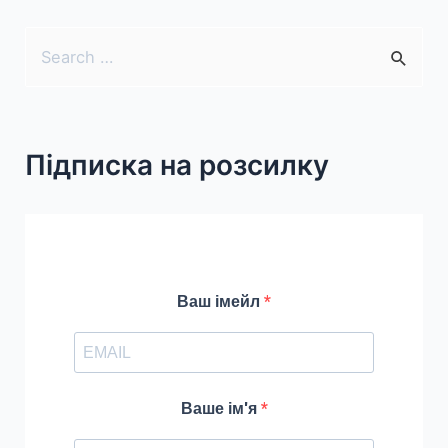
S
e
a
r
Підписка на розсилку
c
h
f
o
r
Ваш імейл
:
Ваше ім'я