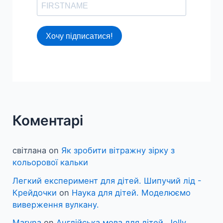
Хочу підписатися!
Коментарі
світлана
on
Як зробити вітражну зірку з
кольорової кальки
Легкий експеримент для дітей. Шипучий лід -
Крейдочки
on
Наука для дітей. Моделюємо
виверження вулкану.
Maryna
on
Англійська мова для дітей. Jolly