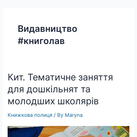
Skip
to
content
Видавництво
#книголав
Кит. Тематичне заняття
для дошкільнят та
молодших школярів
Книжкова полиця
/ By
Maryna