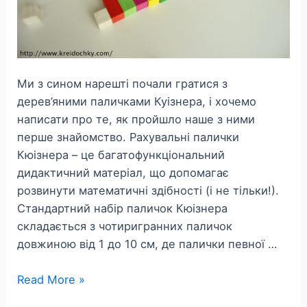
Ми з сином нарешті почали гратися з
дерев’яними паличками Куізнера, і хочемо
написати про те, як пройшло наше з ними
перше знайомство. Рахувальні палички
Кюізнера – це багатофункціональний
дидактичний матеріал, що допомагає
розвинути математичні здібності (і не тільки!).
Стандартний набір паличок Кюізнера
складається з чотиригранних паличок
довжиною від 1 до 10 см, де палички певної …
Палички
Read More »
Кюізнера.