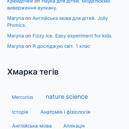
Крейдочки
on
Наука для дітей. Моделюємо
виверження вулкану.
Maryna
on
Англійська мова для дітей. Jolly
Phonics.
Maryna
on
Fizzy Ice. Easy experiment for kids
Maryna
on
Я досліджую світ. 1 клас
Хмарка тегів
nature science
Mercurius
Анатомія і фізіологія
Історія
Англійська мова
Аплікація