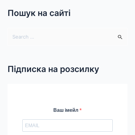
Цікавий
Пошук на сайті
дидактичний
матеріал
для
S
вивчення
e
математики.
a
r
Підписка на розсилку
c
h
f
o
r
Ваш імейл
: