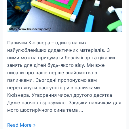
Палички Кюізнера – один з наших
найулюбленіших дидактичних матеріалів. З
ними можна придумати безліч ігор та цікавих
занять для дітей будь-якого віку. Ми вже
писали про наше перше знайомство з
паличками. Сьогодні пропонуємо вам
переглянути наступні ігри з паличками
Кюізнера. Утворення чисел другого десятка
Дуже наочно і зрозуміло. Завдяки паличкам для
мого шостирічного сина тема …
Ігри
Read More »