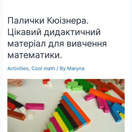
з
паличками
Палички Кюізнера.
Кюізнера
Цікавий дидактичний
матеріал для вивчення
математики.
Activities
,
Cool math
/ By
Maryna