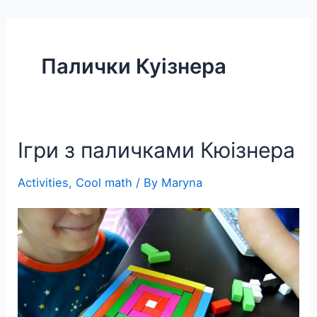
Skip
to
content
Палички Куізнера
Ігри з паличками Кюізнера
Activities
,
Cool math
/ By
Maryna