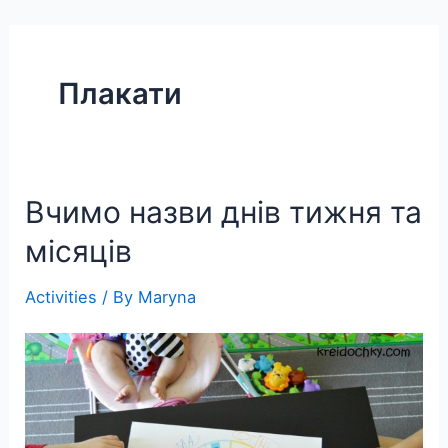
Skip
to
content
Плакати
Вчимо назви днів тижня та
місяців
Activities
/ By
Maryna