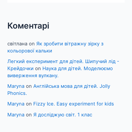
Коментарі
світлана
on
Як зробити вітражну зірку з
кольорової кальки
Легкий експеримент для дітей. Шипучий лід -
Крейдочки
on
Наука для дітей. Моделюємо
виверження вулкану.
Maryna
on
Англійська мова для дітей. Jolly
Phonics.
Maryna
on
Fizzy Ice. Easy experiment for kids
Maryna
on
Я досліджую світ. 1 клас