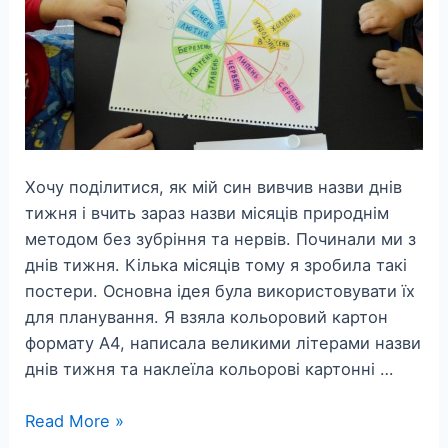
Хочу поділитися, як мій син вивчив назви днів
тижня і вчить зараз назви місяців природнім
методом без зубріння та нервів. Починали ми з
днів тижня. Кілька місяців тому я зробила такі
постери. Основна ідея була використовувати їх
для планування. Я взяла кольоровий картон
формату А4, написала великими літерами назви
днів тижня та наклеїла кольорові картонні …
Вчимо
Read More »
назви