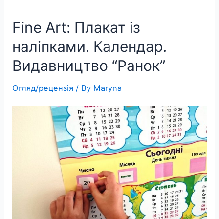
днів
Fine Art: Плакат із
тижня
та
наліпками. Календар.
місяців
Видавництво “Ранок”
Огляд/рецензія
/ By
Maryna