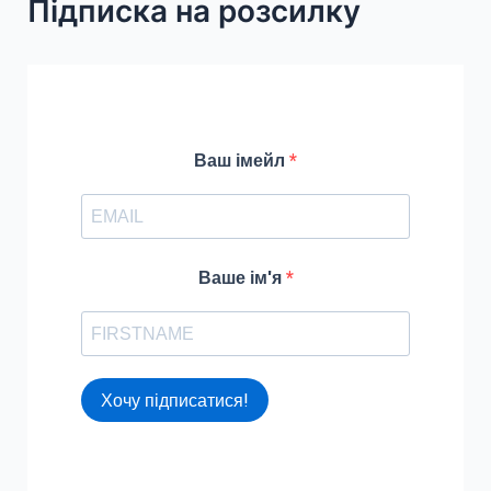
Підписка на розсилку
c
h
f
o
r
Ваш імейл
:
Ваше ім'я
Хочу підписатися!