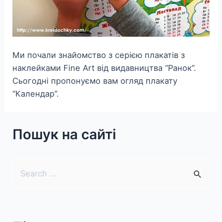
Ми почали знайомство з серією плакатів з
наклейками Fine Art від видавництва “Ранок”.
Сьогодні пропонуємо вам огляд плакату
“Календар”.
Пошук на сайті
S
e
a
r