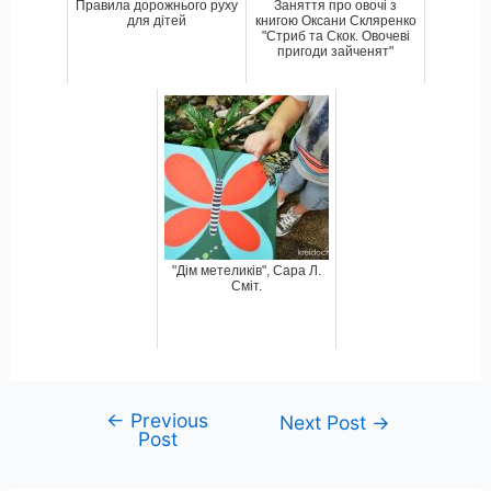
Правила дорожнього руху
Заняття про овочі з
для дітей
книгою Оксани Скляренко
"Стриб та Скок. Овочеві
пригоди зайченят"
"Дім метеликів", Сара Л.
Сміт.
←
Previous
Post
Next Post
→
Post
navigation