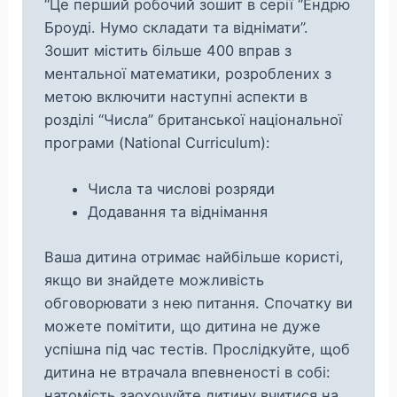
“Це перший робочий зошит в серії “Ендрю
Броуді. Нумо складати та віднімати”.
Зошит містить більше 400 вправ з
ментальної математики, розроблених з
метою включити наступні аспекти в
розділі “Числа” британської національної
програми (National Curriculum):
Числа та числові розряди
Додавання та віднімання
Ваша дитина отримає найбільше користі,
якщо ви знайдете можливість
обговорювати з нею питання. Спочатку ви
можете помітити, що дитина не дуже
успішна під час тестів. Прослідкуйте, щоб
дитина не втрачала впевненості в собі:
натомість заохочуйте дитину вчитися на