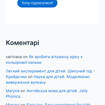
Хочу підписатися!
Коментарі
світлана
on
Як зробити вітражну зірку з
кольорової кальки
Легкий експеримент для дітей. Шипучий лід -
Крейдочки
on
Наука для дітей. Моделюємо
виверження вулкану.
Maryna
on
Англійська мова для дітей. Jolly
Phonics.
Maryna
on
Fizzy Ice. Easy experiment for kids