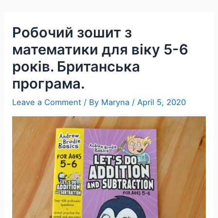
Skip
to
Робочий зошит з
content
математики для віку 5-6
років. Британська
програма.
Leave a Comment
/ By
Maryna
/
April 5, 2020