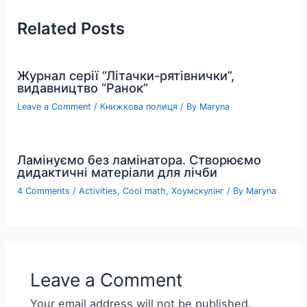
Related Posts
Журнал серії “Літачки-рятівнички”,
видавництво “Ранок”
Leave a Comment
/
Книжкова полиця
/ By
Maryna
Ламінуємо без ламінатора. Створюємо
дидактичні матеріали для лічби
4 Comments
/
Activities
,
Cool math
,
Хоумскулінг
/ By
Maryna
Leave a Comment
Your email address will not be published.