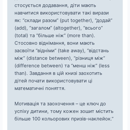
стосується додавання, діти мають
навчитися використовувати такі вирази
як: “склади разом” (put together), “додай”
(add), “загалом” (altogether), “всього”
(total) та “більше ніж” (more than).
Стосовно віднімання, вони мають
засвоїти “відніми” (take away), “відстань
між” (distance between), “різниця між”
(difference between) та “менш ніж” (less
than). Завдання в цій книзі заохотить
дітей почати використовувати ці
математичні поняття.
Мотивація та заохочення – це ключ до
успіху дитини, тому кожен зошит містить
більше 100 кольорових призів-наклейок.”