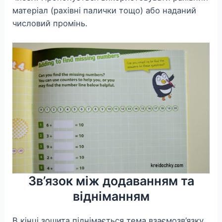
матеріал (рахівні палички тощо) або наданий
числовий промінь.
Зв’язок між додаванням та
відніманням
В кінці зошита піднімається тема взаємозв’язку