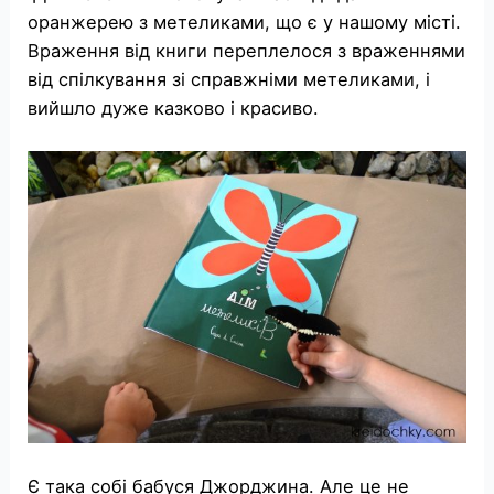
оранжерею з метеликами, що є у нашому місті.
Враження від книги переплелося з враженнями
від спілкування зі справжніми метеликами, і
вийшло дуже казково і красиво.
Є така собі бабуся Джорджина. Але це не