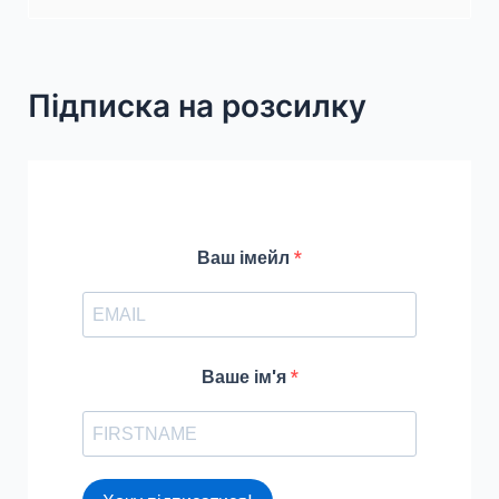
e
a
r
Підписка на розсилку
c
h
f
o
r
Ваш імейл
:
Ваше ім'я