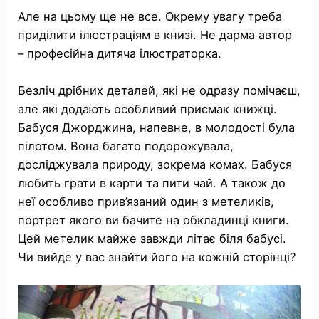
Але на цьому ще не все. Окрему увагу треба
приділити ілюстраціям в книзі. Не дарма автор
– професійна дитяча ілюстраторка.
Безліч дрібних деталей, які не одразу помічаєш,
але які додають особливий присмак книжці.
Бабуся Джорджина, напевне, в молодості була
пілотом. Вона багато подорожувала,
досліджувала природу, зокрема комах. Бабуся
любить грати в карти та пити чай. А також до
неї особливо прив’язаний один з метеликів,
портрет якого ви бачите на обкладинці книги.
Цей метелик майже завжди літає біля бабусі.
Чи вийде у вас знайти його на кожній сторінці?