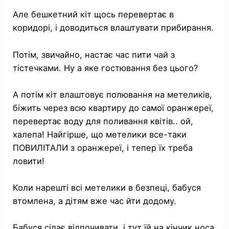
Але бешкетний кіт щось перевертає в
коридорі, і доводиться влаштувати прибирання.
Потім, звичайно, настає час пити чай з
тістечками. Ну а яке гостювання без цього?
А потім кіт влаштовує полювання на метеликів,
біжить через всю квартиру до самої оранжереї,
перевертає воду для поливання квітів.. ой,
халепа! Найгірше, що метелики все-таки
ПОВИЛІТАЛИ з оранжереї, і тепер їх треба
ловити!
Коли нарешті всі метелики в безпеці, бабуся
втомлена, а дітям вже час йти додому.
Бабуся сідає відпочивати, і тут їй на кінчик носа