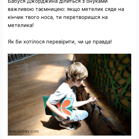
Бабуся Джорджина ділиться з онуками
важливою таємницею: якщо метелик сяде на
кінчик твого носа, ти перетворишся на
метелика!
Як би хотілося перевірити, чи це правда!