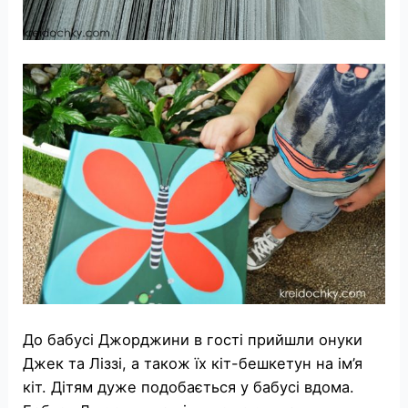
До бабусі Джорджини в гості прийшли онуки
Джек та Ліззі, а також їх кіт-бешкетун на ім’я
кіт. Дітям дуже подобається у бабусі вдома.