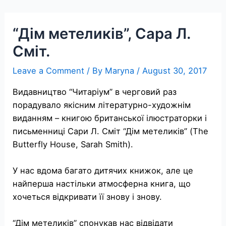
Skip
to
“Дім метеликів”, Сара Л.
content
Сміт.
Leave a Comment
/ By
Maryna
/
August 30, 2017
Видавництво “Читаріум” в черговий раз
порадувало якісним літературно-художнім
виданням – книгою британської ілюстраторки і
письменниці Сари Л. Сміт “Дім метеликів” (The
Butterfly House, Sarah Smith).
У нас вдома багато дитячих книжок, але це
найперша настільки атмосферна книга, що
хочеться відкривати її знову і знову.
“Дім метеликів” спонукав нас відвідати