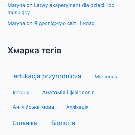
Maryna
on
Łatwy eksperyment dla dzieci. lód
musujący
Maryna
on
Я досліджую світ. 1 клас
Хмарка тегів
edukacja przyrodnicza
Mercurius
Анатомія і фізіологія
Історія
Англійська мова
Аплікація
Біологія
Ботаніка