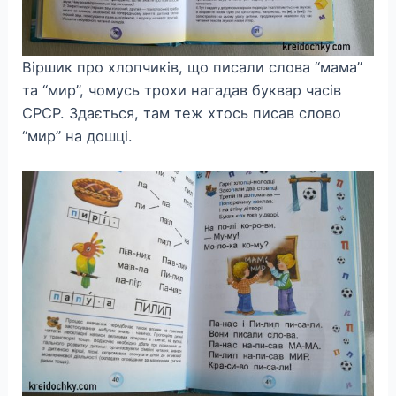
Віршик про хлопчиків, що писали слова “мама”
та “мир”, чомусь трохи нагадав буквар часів
СРСР. Здається, там теж хтось писав слово
“мир” на дошці.