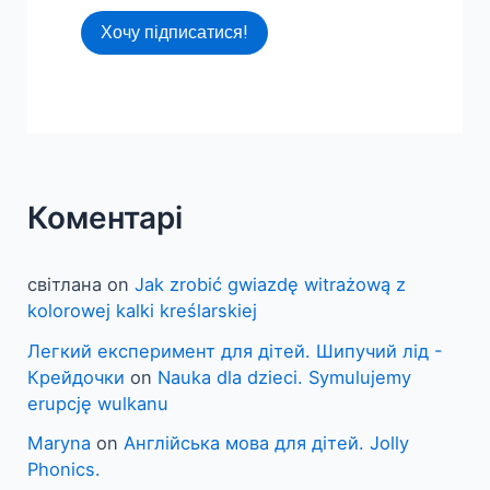
Хочу підписатися!
Коментарі
світлана
on
Jak zrobić gwiazdę witrażową z
kolorowej kalki kreślarskiej
Легкий експеримент для дітей. Шипучий лід -
Крейдочки
on
Nauka dla dzieci. Symulujemy
erupcję wulkanu
Maryna
on
Англійська мова для дітей. Jolly
Phonics.