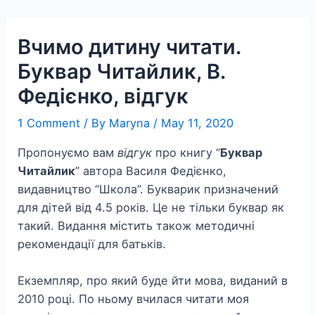
Skip
to
Вчимо дитину читати.
content
Буквар Читайлик, В.
Федієнко, відгук
1 Comment
/ By
Maryna
/
May 11, 2020
Пропонуємо вам
відгук
про книгу “
Буквар
Читайлик
” автора Василя Федієнко,
видавництво “Школа”. Букварик призначений
для дітей від 4.5 років. Це не тільки буквар як
такий. Видання містить також методичні
рекомендації для батьків.
Екземпляр, про який буде йти мова, виданий в
2010 році. По ньому вчилася читати моя