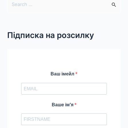
S
e
a
r
Підписка на розсилку
c
h
f
o
r
Ваш імейл
:
Ваше ім'я