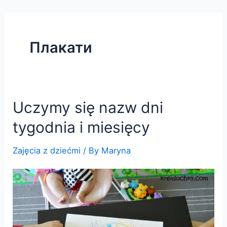
Skip
to
content
Плакати
Uczymy się nazw dni
tygodnia i miesięcy
Zajęcia z dziećmi
/ By
Maryna