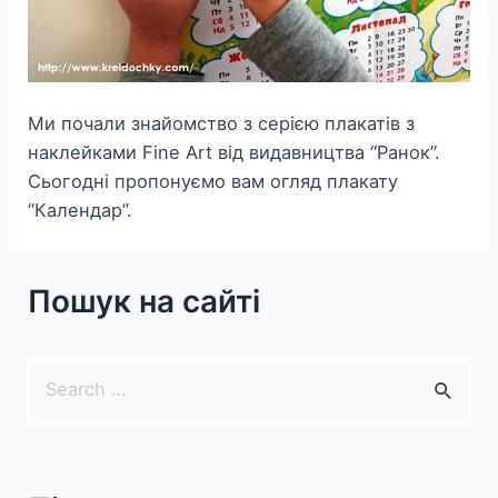
Ми почали знайомство з серією плакатів з
наклейками Fine Art від видавництва “Ранок”.
Сьогодні пропонуємо вам огляд плакату
“Календар”.
Пошук на сайті
S
e
a
r