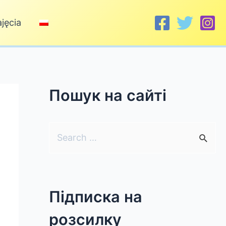
jęcia
Пошук на сайті
S
e
a
r
Підписка на
c
розсилку
h