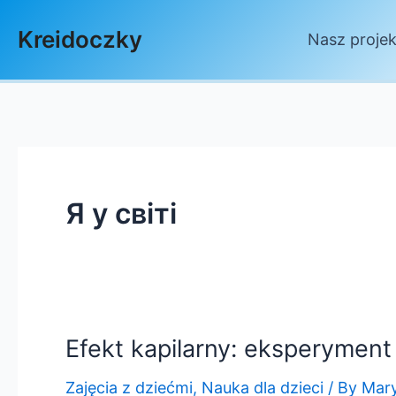
Skip
Kreidoczky
to
Nasz projek
content
Я у світі
Efekt kapilarny: eksperyment
Zajęcia z dziećmi
,
Nauka dla dzieci
/ By
Mar