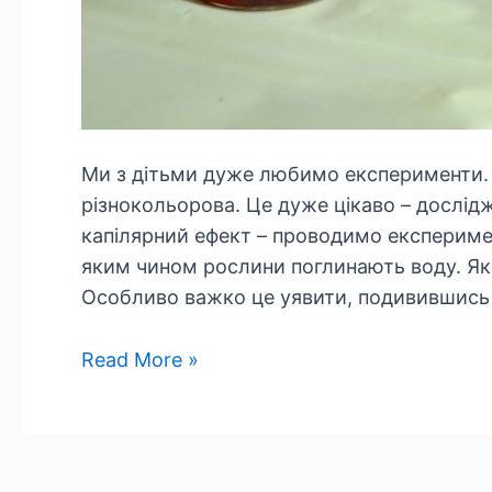
Ми з дітьми дуже любимо експерименти. 
різнокольорова. Це дуже цікаво – дослід
капілярний ефект – проводимо експеримен
яким чином рослини поглинають воду. Як 
Особливо важко це уявити, подивившись 
Efekt
Read More »
kapilarny:
eksperyment
z
selerem