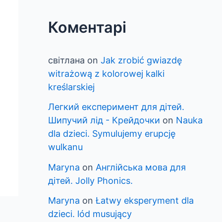
Коментарі
світлана
on
Jak zrobić gwiazdę
witrażową z kolorowej kalki
kreślarskiej
Легкий експеримент для дітей.
Шипучий лід - Крейдочки
on
Nauka
dla dzieci. Symulujemy erupcję
wulkanu
Maryna
on
Англійська мова для
дітей. Jolly Phonics.
Maryna
on
Łatwy eksperyment dla
dzieci. lód musujący