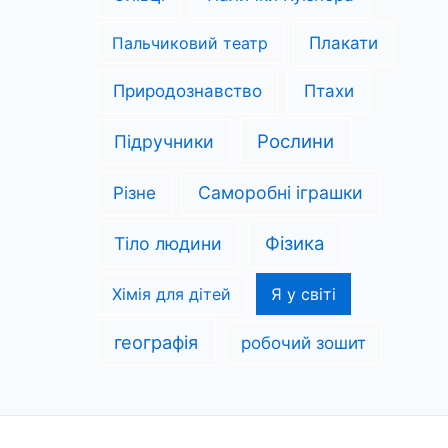
Пальчиковий театр
Плакати
Природознавство
Птахи
Рослини
Підручники
Саморобні іграшки
Різне
Фізика
Тіло людини
Хімія для дітей
Я у світі
географія
робочий зошит