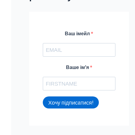
f
o
r
Ваш імейл
:
Ваше ім'я
Хочу підписатися!