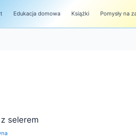
t
Edukacja domowa
Książki
Pomysły na za
 z selerem
yna