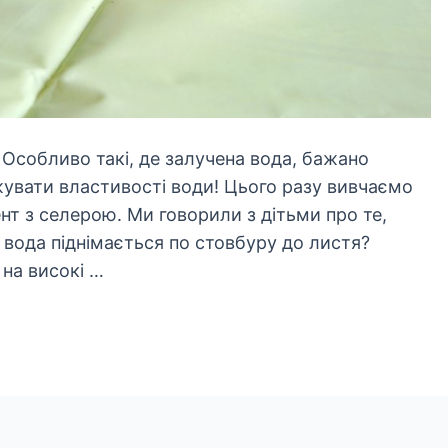
Особливо такі, де залучена вода, бажано
жувати властивості води! Цього разу вивчаємо
т з селерою. Ми говорили з дітьми про те,
вода піднімається по стовбуру до листя?
на високі …