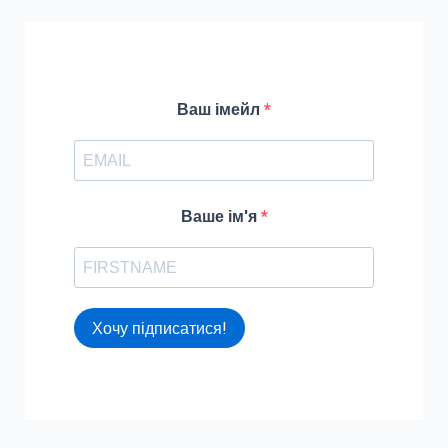
h
f
o
r
Ваш імейл
:
Ваше ім'я
Хочу підписатися!