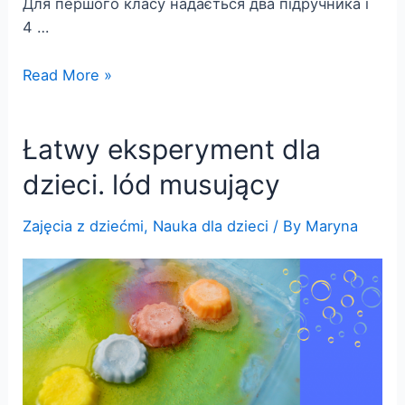
Для першого класу надається два підручника і
4 …
Я
Read More »
досліджую
світ.
Łatwy eksperyment dla
1
клас
dzieci. lód musujący
Zajęcia z dziećmi
,
Nauka dla dzieci
/ By
Maryna