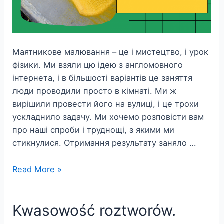
Маятникове малювання – це і мистецтво, і урок
фізики. Ми взяли цю ідею з англомовного
інтернета, і в більшості варіантів це заняття
люди проводили просто в кімнаті. Ми ж
вирішили провести його на вулиці, і це трохи
ускладнило задачу. Ми хочемо розповісти вам
про наші спроби і труднощі, з якими ми
стикнулися. Отримання результату заняло …
Rysujemy
Read More »
za
pomocą
Kwasowość roztworów.
wahadła