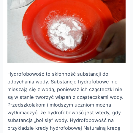
Hydrofobowość to skłonność substancji do
odpychania wody. Substancje hydrofobowe nie
mieszają się z wodą, ponieważ ich cząsteczki nie
są w stanie tworzyć wiązań z cząsteczkami wody.
Przedszkolakom i młodszym uczniom można
wytłumaczyć, że hydrofobowość jest wtedy, gdy
substancja „boi się” wody. Hydrofobowość na
przykładzie kredy hydrofobowej Naturalną kredę