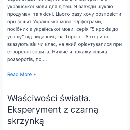
української мови для дітей. Я завжди шукаю
продумані та якісні. Цього разу хочу розповісти
про зошит Українська мова. Орфограми,
посібник з української мови, серія “5 кроків до
успіху” від видавництва Торсінг. Автори не
вказують вік чи клас, на який орієнтувалися при
створенні зошита. Нижче я покажу кілька
розворотів, по …
Орфограми.
Read More »
Посібник
з
Właściwości światła.
української
мови
Eksperyment z czarną
skrzynką