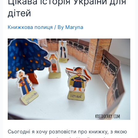
Цікава історія України для
języku
дітей
angielskim
Книжкова полиця
/ By
Maryna
Сьогодні я хочу розповісти про книжку, з якою