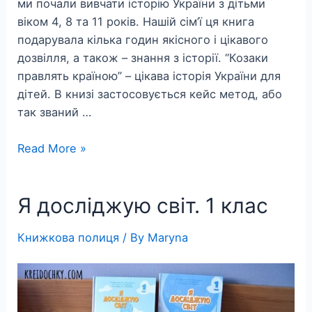
ми почали вивчати історію України з дітьми
віком 4, 8 та 11 років. Нашій сім’ї ця книга
подарувала кілька годин якісного і цікавого
дозвілля, а також – знання з історії. “Козаки
правлять країною” – цікава історія України для
дітей. В книзі застосовується кейс метод, або
так званий …
Цікава
Read More »
історія
України
Я досліджую світ. 1 клас
для
дітей
Книжкова полиця
/ By
Maryna