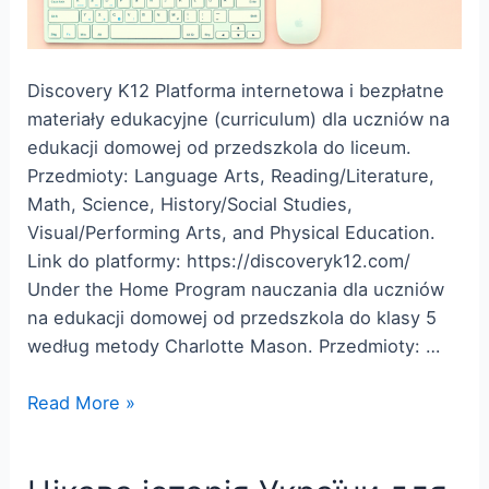
Discovery K12 Platforma internetowa i bezpłatne
materiały edukacyjne (curriculum) dla uczniów na
edukacji domowej od przedszkola do liceum.
Przedmioty: Language Arts, Reading/Literature,
Math, Science, History/Social Studies,
Visual/Performing Arts, and Physical Education.
Link do platformy: https://discoveryk12.com/
Under the Home Program nauczania dla uczniów
na edukacji domowej od przedszkola do klasy 5
według metody Charlotte Mason. Przedmioty: …
Darmowe
Read More »
materiały
edukacyjne
w