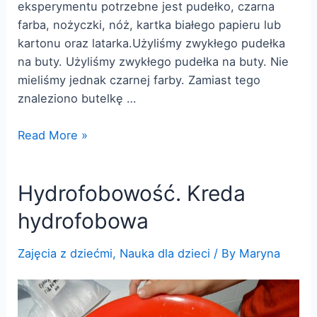
eksperymentu potrzebne jest pudełko, czarna
farba, nożyczki, nóż, kartka białego papieru lub
kartonu oraz latarka.Użyliśmy zwykłego pudełka
na buty. Użyliśmy zwykłego pudełka na buty. Nie
mieliśmy jednak czarnej farby. Zamiast tego
znaleziono butelkę …
Właściwości
Read More »
światła.
Eksperyment
Hydrofobowość. Kreda
z
czarną
hydrofobowa
skrzynką
Zajęcia z dziećmi
,
Nauka dla dzieci
/ By
Maryna