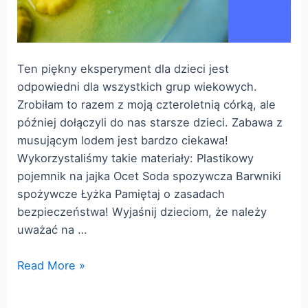
Ten piękny eksperyment dla dzieci jest
odpowiedni dla wszystkich grup wiekowych.
Zrobiłam to razem z moją czteroletnią córką, ale
później dołączyli do nas starsze dzieci. Zabawa z
musującym lodem jest bardzo ciekawa!
Wykorzystaliśmy takie materiały: Plastikowy
pojemnik na jajka Ocet Soda spozywcza Barwniki
spożywcze Łyżka Pamiętaj o zasadach
bezpieczeństwa! Wyjaśnij dzieciom, że należy
uważać na …
Łatwy
Read More »
eksperyment
dla