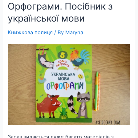
Орфограми. Посібник з
dzieci.
lód
української мови
musujący
Книжкова полиця
/ By
Maryna
Зараз видається дуже багато матеріалів з