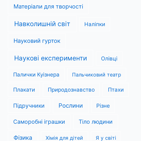
Матеріали для творчості
Навколишній світ
Наліпки
Науковий гурток
Наукові експерименти
Олівці
Палички Куізнера
Пальчиковий театр
Плакати
Природознавство
Птахи
Рослини
Підручники
Різне
Саморобні іграшки
Тіло людини
Фізика
Хімія для дітей
Я у світі