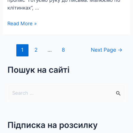
пропис “Готуємо руку до письма. Малюємо по
клітинках”, …
Прописи
Read More »
для
дошкільнят
та
Posts
1
2
…
8
Next Page
→
молодших
pagination
школярів
Пошук на сайті
S
e
a
r
Підписка на розсилку
c