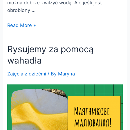
można dobrze zwilżyć wodą. Ale jeśli jest
obrobiony …
Hydrofobowość.
Read More »
Kreda
hydrofobowa
Rysujemy za pomocą
wahadła
Zajęcia z dziećmi
/ By
Maryna