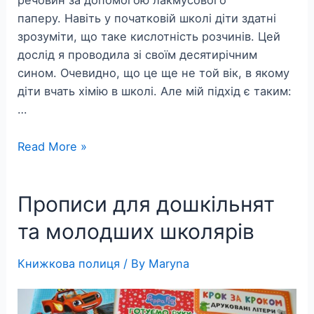
речовин за допомогою лакмусового
паперу. Навіть у початковій школі діти здатні
зрозуміти, що таке кислотність розчинів. Цей
дослід я проводила зі своїм десятирічним
сином. Очевидно, що це ще не той вік, в якому
діти вчать хімію в школі. Але мій підхід є таким:
…
Kwasowość
Read More »
roztworów.
Ciekawa
Прописи для дошкільнят
chemia
dla
та молодших школярів
dzieci
Книжкова полиця
/ By
Maryna