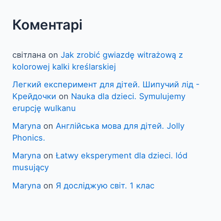
Коментарі
світлана
on
Jak zrobić gwiazdę witrażową z
kolorowej kalki kreślarskiej
Легкий експеримент для дітей. Шипучий лід -
Крейдочки
on
Nauka dla dzieci. Symulujemy
erupcję wulkanu
Maryna
on
Англійська мова для дітей. Jolly
Phonics.
Maryna
on
Łatwy eksperyment dla dzieci. lód
musujący
Maryna
on
Я досліджую світ. 1 клас