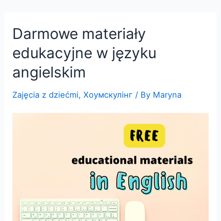
Skip
to
Darmowe materiały
content
edukacyjne w języku
angielskim
Zajęcia z dziećmi
,
Хоумскулінг
/ By
Maryna