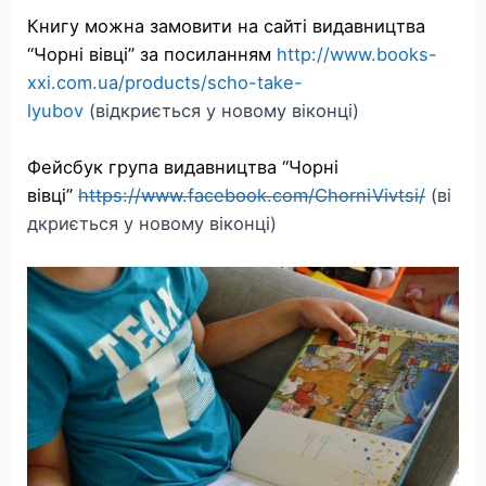
Книгу можна замовити на сайті видавництва
“Чорні вівці” за посиланням
http://www.books-
xxi.com.ua/products/scho-take-
lyubov
(відкриється у новому віконці)
Фейсбук група видавництва “Чорні
вівці”
https://www.facebook.com/ChorniVivtsi/
(ві
дкриється у новому віконці)