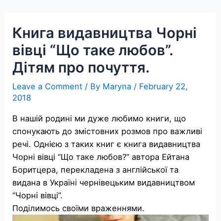
Skip
to
Книга видавництва Чорні
content
вівці “Що таке любов”.
Дітям про почуття.
Leave a Comment
/ By
Maryna
/
February 22,
2018
В нашій родині ми дуже любимо книги, що
спонукають до змістовних розмов про важливі
речі. Однією з таких книг є книга видавництва
Чорні вівці “Що таке любов?” автора Ейтана
Боритцера, перекладена з англійської та
видана в Україні чернівецьким видавництвом
“Чорні вівці”.
Поділимось своїми враженнями.