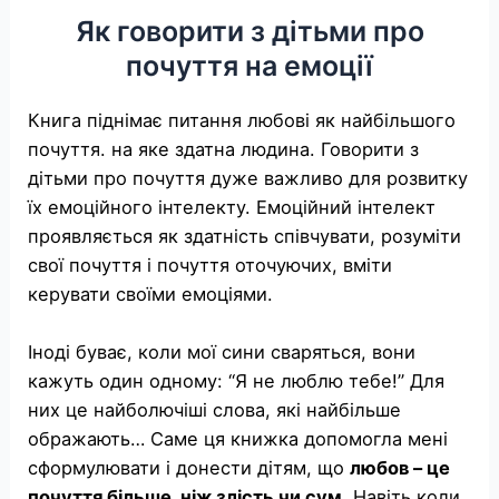
Як говорити з дітьми про
почуття на емоції
Книга піднімає питання любові як найбільшого
почуття. на яке здатна людина. Говорити з
дітьми про почуття дуже важливо для розвитку
їх емоційного інтелекту. Емоційний інтелект
проявляється як здатність співчувати, розуміти
свої почуття і почуття оточуючих, вміти
керувати своїми емоціями.
Іноді буває, коли мої сини сваряться, вони
кажуть один одному: “Я не люблю тебе!” Для
них це найболючіші слова, які найбільше
ображають… Саме ця книжка допомогла мені
сформулювати і донести дітям, що
любов – це
почуття більше, ніж злість чи сум
. Навіть коли