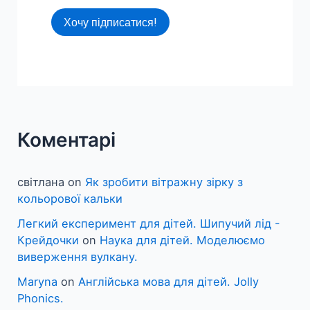
Хочу підписатися!
Коментарі
світлана
on
Як зробити вітражну зірку з
кольорової кальки
Легкий експеримент для дітей. Шипучий лід -
Крейдочки
on
Наука для дітей. Моделюємо
виверження вулкану.
Maryna
on
Англійська мова для дітей. Jolly
Phonics.