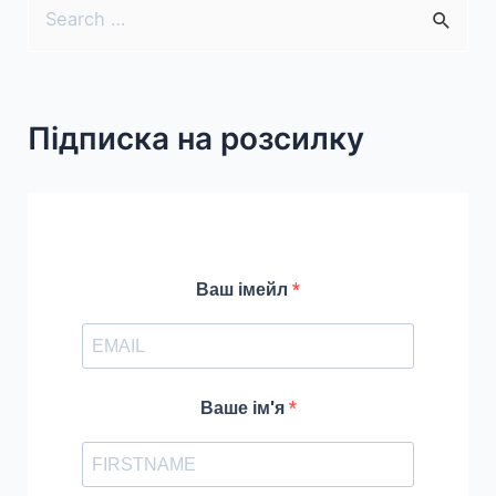
S
e
a
r
Підписка на розсилку
c
h
f
o
r
Ваш імейл
:
Ваше ім'я