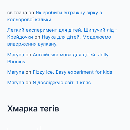
світлана
on
Як зробити вітражну зірку з
кольорової кальки
Легкий експеримент для дітей. Шипучий лід -
Крейдочки
on
Наука для дітей. Моделюємо
виверження вулкану.
Maryna
on
Англійська мова для дітей. Jolly
Phonics.
Maryna
on
Fizzy Ice. Easy experiment for kids
Maryna
on
Я досліджую світ. 1 клас
Хмарка тегів