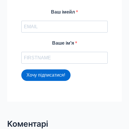
o
r
Ваш імейл
:
Ваше ім'я
Хочу підписатися!
Коментарі