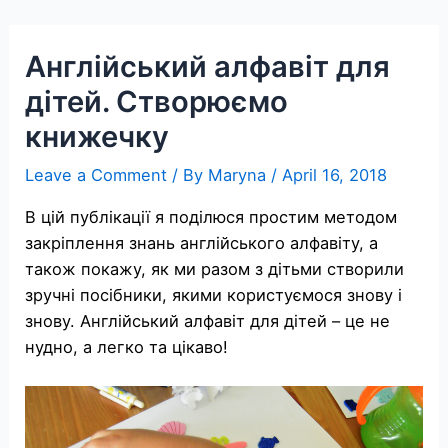
Skip
to
Англійський алфавіт для
content
дітей. Створюємо
книжечку
Leave a Comment
/ By
Maryna
/
April 16, 2018
В цій публікації я поділюся простим методом
закріплення знань англійського алфавіту, а
також покажу, як ми разом з дітьми створили
зручні посібники, якими користуємося знову і
знову. Англійський алфавіт для дітей – це не
нудно, а легко та цікаво!