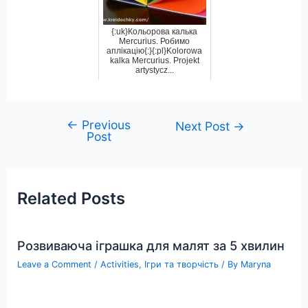
{:uk}Кольорова калька
Mercurius. Робимо
аплікацію{:}{:pl}Kolorowa
kalka Mercurius. Projekt
artystycz...
←
Previous
Post
Next Post
→
Post
navigation
Related Posts
Розвиваюча іграшка для малят за 5 хвилин
Leave a Comment
/
Activities
,
Ігри та творчість
/ By
Maryna