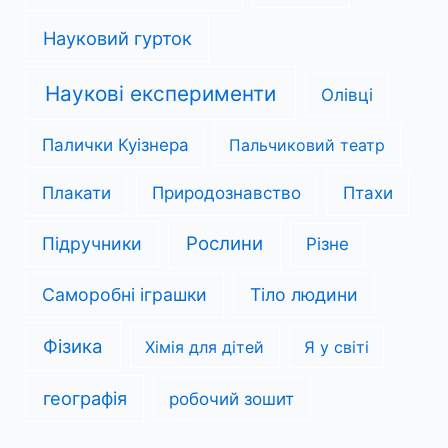
Науковий гурток
Наукові експерименти
Олівці
Палички Куізнера
Пальчиковий театр
Плакати
Природознавство
Птахи
Рослини
Підручники
Різне
Саморобні іграшки
Тіло людини
Фізика
Хімія для дітей
Я у світі
географія
робочий зошит