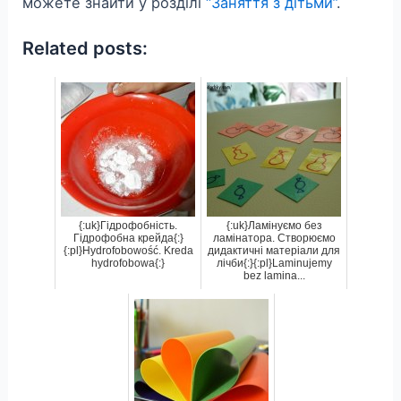
можете знайти у розділі
“Заняття з дітьми”
.
Related posts:
{:uk}Гідрофобність.
{:uk}Ламінуємо без
Гідрофобна крейда{:}
ламінатора. Створюємо
{:pl}Hydrofobowość. Kreda
дидактичні матеріали для
hydrofobowa{:}
лічби{:}{:pl}Laminujemy
bez lamina...