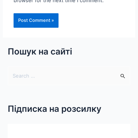
browser for the next time I comment.
Пошук на сайті
S
e
a
r
Підписка на розсилку
c
h
f