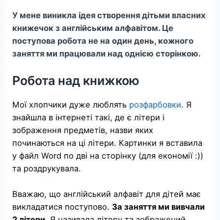
У мене виникла ідея створення дітьми власних
книжечок з англійським алфавітом. Це
поступова робота не на один день, кожного
заняття ми працювали над однією сторінкою.
Робота над книжкою
Мої хлопчики дуже люблять
розфарбовки
. Я
знайшла в інтернеті такі, де є літери і
зображення предметів, назви яких
починаються на ці літери. Картинки я вставила
у файл Word по дві на сторінку (для економії :))
та роздрукувала.
Вважаю, що англійський алфавіт для дітей має
викладатися поступово.
За заняття ми вивчали
2 літери.
Я називала літеру та зображений