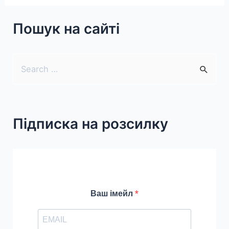
днів
Пошук на сайті
тижня
та
місяців
S
e
a
r
Підписка на розсилку
c
h
f
o
r
Ваш імейл
: