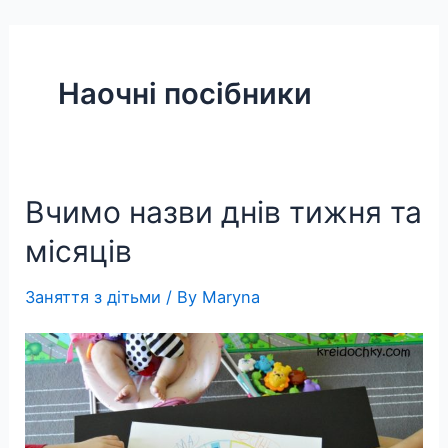
Skip
to
content
Наочні посібники
Вчимо назви днів тижня та
місяців
Заняття з дітьми
/ By
Maryna