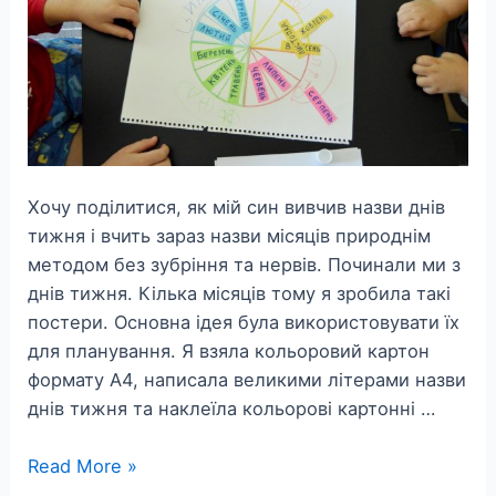
Хочу поділитися, як мій син вивчив назви днів
тижня і вчить зараз назви місяців природнім
методом без зубріння та нервів. Починали ми з
днів тижня. Кілька місяців тому я зробила такі
постери. Основна ідея була використовувати їх
для планування. Я взяла кольоровий картон
формату А4, написала великими літерами назви
днів тижня та наклеїла кольорові картонні …
Вчимо
Read More »
назви