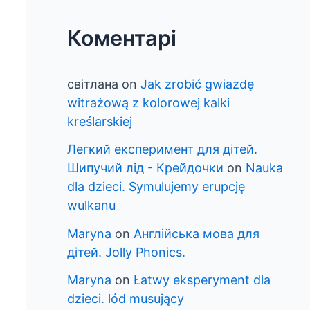
Коментарі
світлана
on
Jak zrobić gwiazdę
witrażową z kolorowej kalki
kreślarskiej
Легкий експеримент для дітей.
Шипучий лід - Крейдочки
on
Nauka
dla dzieci. Symulujemy erupcję
wulkanu
Maryna
on
Англійська мова для
дітей. Jolly Phonics.
Maryna
on
Łatwy eksperyment dla
dzieci. lód musujący