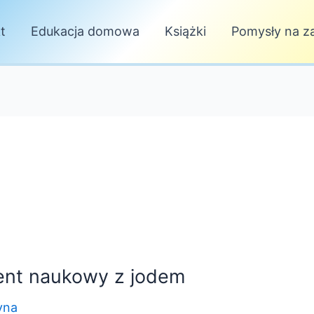
t
Edukacja domowa
Książki
Pomysły na za
ment naukowy z jodem
yna