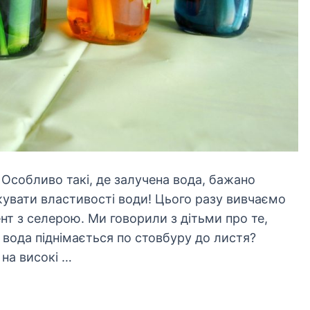
Особливо такі, де залучена вода, бажано
жувати властивості води! Цього разу вивчаємо
т з селерою. Ми говорили з дітьми про те,
вода піднімається по стовбуру до листя?
на високі …