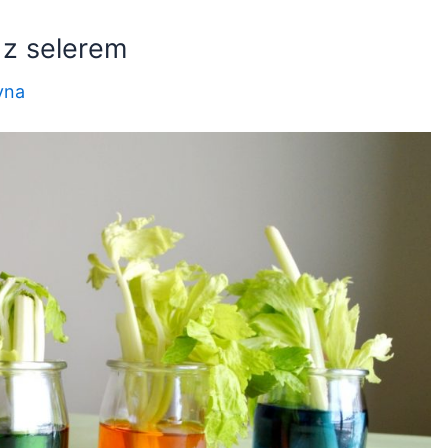
 z selerem
yna