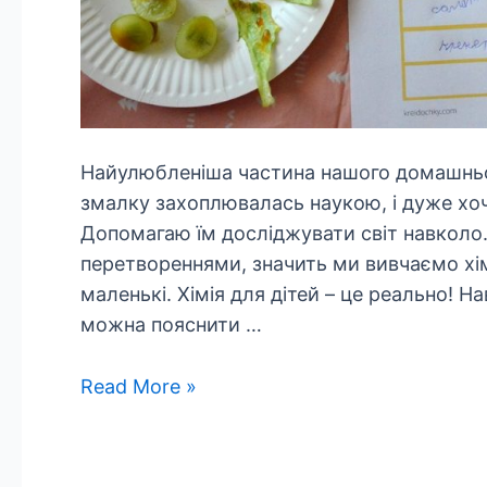
Найулюбленіша частина нашого домашньог
змалку захоплювалась наукою, і дуже хоч
Допомагаю їм досліджувати світ навколо.
перетвореннями, значить ми вивчаємо хім
маленькі. Хімія для дітей – це реально!
можна пояснити …
Chemia
Read More »
dla
dzieci.
Eksperyment