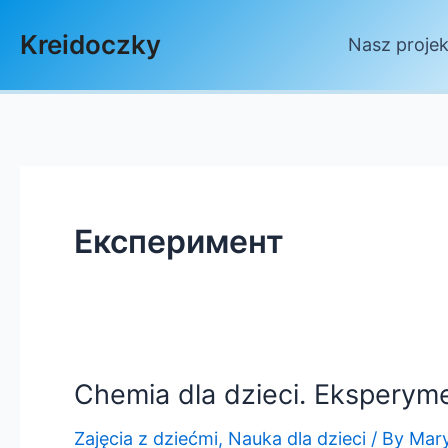
Skip
Kreidoczky
to
Nasz projek
content
Експеримент
Chemia dla dzieci. Ekspery
Zajęcia z dziećmi
,
Nauka dla dzieci
/ By
Mar