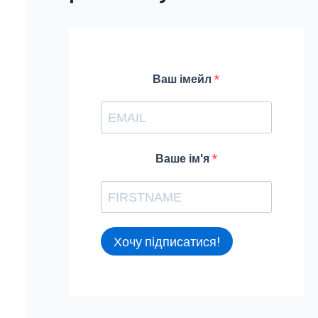
f
o
r
Ваш імейл
:
Ваше ім'я
Хочу підписатися!