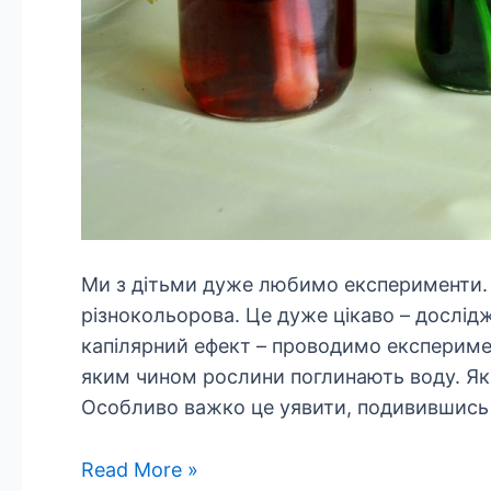
Ми з дітьми дуже любимо експерименти. 
різнокольорова. Це дуже цікаво – дослід
капілярний ефект – проводимо експеримен
яким чином рослини поглинають воду. Як 
Особливо важко це уявити, подивившись 
Efekt
Read More »