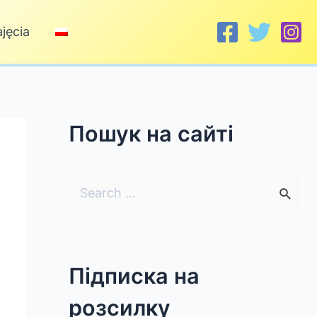
jęcia
Пошук на сайті
S
e
a
r
Підписка на
c
розсилку
h