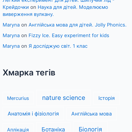
Крейдочки
on
Наука для дітей. Моделюємо
виверження вулкану.
Maryna
on
Англійська мова для дітей. Jolly Phonics.
Maryna
on
Fizzy Ice. Easy experiment for kids
Maryna
on
Я досліджую світ. 1 клас
Хмарка тегів
nature science
Mercurius
Історія
Анатомія і фізіологія
Англійська мова
Біологія
Ботаніка
Аплікація