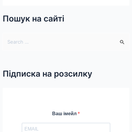
Пошук на сайті
S
e
a
r
Підписка на розсилку
c
h
f
o
r
Ваш імейл
: