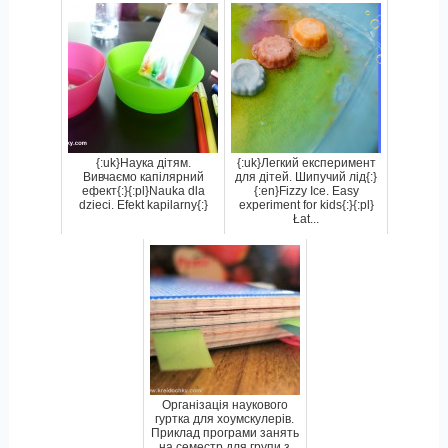
{:uk}Наука дітям.
{:uk}Легкий експеримент
Вивчаємо капілярний
для дітей. Шипучий лід{:}
ефект{:}{:pl}Nauka dla
{:en}Fizzy Ice. Easy
dzieci. Efekt kapilarny{:}
experiment for kids{:}{:pl}
Łat...
Організація наукового
гуртка для хоумскулерів.
Приклад програми занять
на семестр для групи з