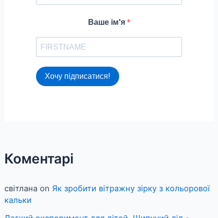
Ваше ім'я
Хочу підписатися!
Коментарі
світлана
on
Як зробити вітражну зірку з кольорової
кальки
Легкий експеримент для дітей. Шипучий лід -