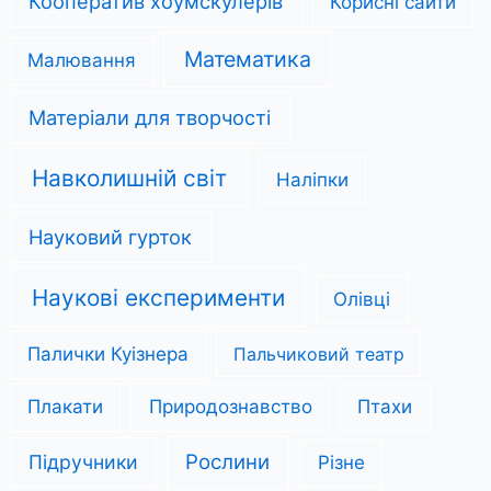
Кооператив хоумскулерів
Корисні сайти
Математика
Малювання
Матеріали для творчості
Навколишній світ
Наліпки
Науковий гурток
Наукові експерименти
Олівці
Палички Куізнера
Пальчиковий театр
Плакати
Природознавство
Птахи
Рослини
Підручники
Різне