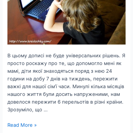
В цьому дописі не буде універсальних рішень. Я
просто роскажу про те, що допомогло мені як
мамі, діти якої знаходяться поряд з нею 24
години на добу 7 днів на тиждень, пережити
важкі для нашої сім’ї часи. Минулі кілька місяців
нашого життя були досить напруженими, нам
довелося пережити 6 перельотів в різні країни.
Зрозуміло, що …
Переживаємо
Read More »
складні