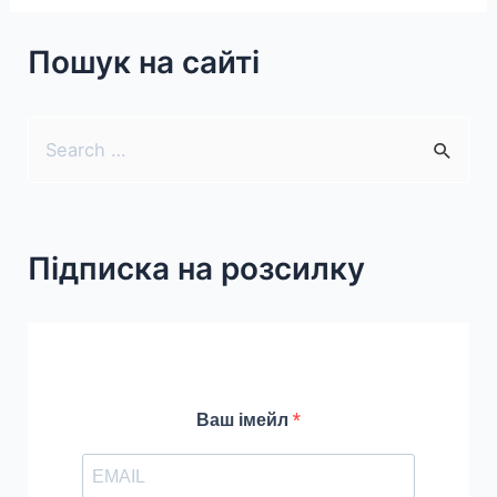
часи
Пошук на сайті
поряд
з
дітьми
S
e
a
r
Підписка на розсилку
c
h
f
o
r
Ваш імейл
: