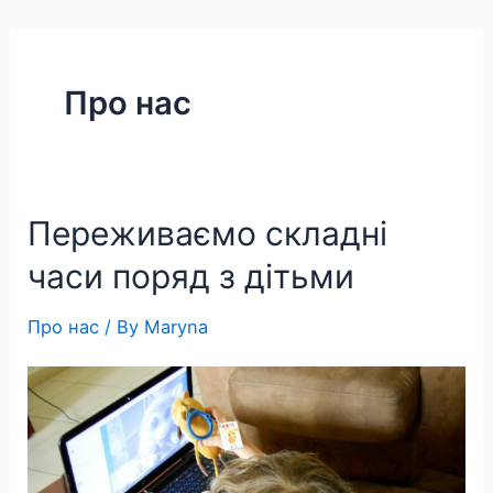
Skip
to
content
Про нас
Переживаємо складні
часи поряд з дітьми
Про нас
/ By
Maryna