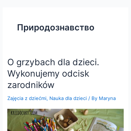
Skip
to
content
Природознавство
O grzybach dla dzieci.
Wykonujemy odcisk
zarodników
Zajęcia z dziećmi
,
Nauka dla dzieci
/ By
Maryna