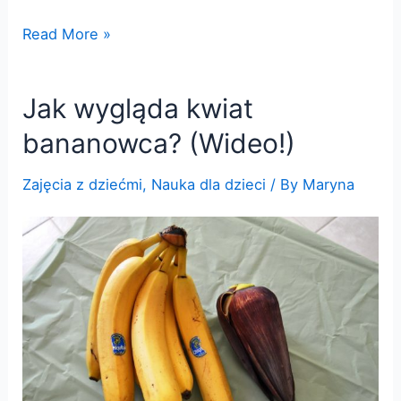
O
Read More »
grzybach
dla
Jak wygląda kwiat
dzieci.
Wykonujemy
bananowca? (Wideo!)
odcisk
zarodników
Zajęcia z dziećmi
,
Nauka dla dzieci
/ By
Maryna