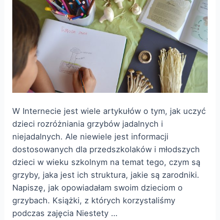
W Internecie jest wiele artykułów o tym, jak uczyć
dzieci rozróżniania grzybów jadalnych i
niejadalnych. Ale niewiele jest informacji
dostosowanych dla przedszkolaków i młodszych
dzieci w wieku szkolnym na temat tego, czym są
grzyby, jaka jest ich struktura, jakie są zarodniki.
Napiszę, jak opowiadałam swoim dzieciom o
grzybach. Książki, z których korzystaliśmy
podczas zajęcia Niestety …