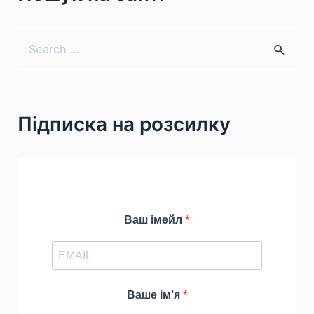
(Wideo!)
S
e
a
r
Підписка на розсилку
c
h
f
o
r
Ваш імейл
:
Ваше ім'я