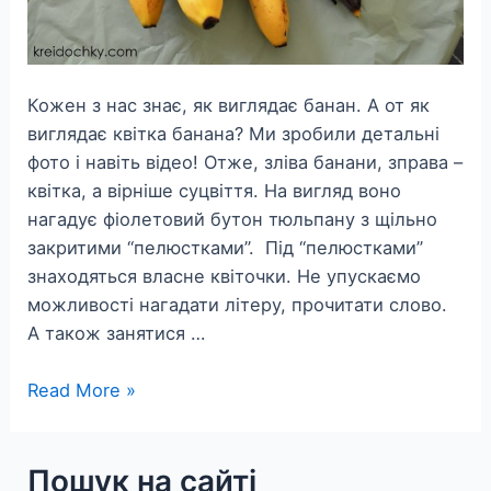
Кожен з нас знає, як виглядає банан. А от як
виглядає квітка банана? Ми зробили детальні
фото і навіть відео! Отже, зліва банани, зправа –
квітка, а вірніше суцвіття. На вигляд воно
нагадує фіолетовий бутон тюльпану з щільно
закритими “пелюстками”. Під “пелюстками”
знаходяться власне квіточки. Не упускаємо
можливості нагадати літеру, прочитати слово.
А також занятися …
Jak
Read More »
wygląda
kwiat
Пошук на сайті
bananowca?