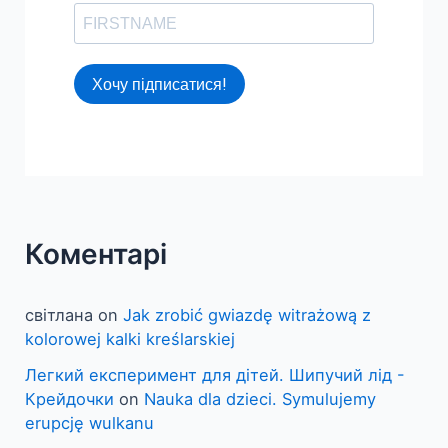
Хочу підписатися!
Коментарі
світлана
on
Jak zrobić gwiazdę witrażową z
kolorowej kalki kreślarskiej
Легкий експеримент для дітей. Шипучий лід -
Крейдочки
on
Nauka dla dzieci. Symulujemy
erupcję wulkanu