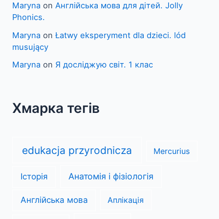
Maryna
on
Англійська мова для дітей. Jolly
Phonics.
Maryna
on
Łatwy eksperyment dla dzieci. lód
musujący
Maryna
on
Я досліджую світ. 1 клас
Хмарка тегів
edukacja przyrodnicza
Mercurius
Анатомія і фізіологія
Історія
Англійська мова
Аплікація