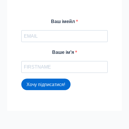
f
o
r
Ваш імейл
:
Ваше ім'я
Хочу підписатися!