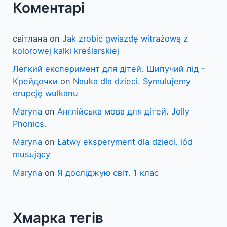
Коментарі
світлана
on
Jak zrobić gwiazdę witrażową z
kolorowej kalki kreślarskiej
Легкий експеримент для дітей. Шипучий лід -
Крейдочки
on
Nauka dla dzieci. Symulujemy
erupcję wulkanu
Maryna
on
Англійська мова для дітей. Jolly
Phonics.
Maryna
on
Łatwy eksperyment dla dzieci. lód
musujący
Maryna
on
Я досліджую світ. 1 клас
Хмарка тегів