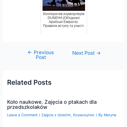
Кооператив хоумскулерів
DUNEHA (Об'єднані
Арабські Емірати).
Правила вступу та участі.
←
Previous
Post
Next Post
→
Post
navigation
Related Posts
Koło naukowe. Zajęcia o ptakach dla
przedszkolaków
Leave a Comment
/
Zajęcia z dziećmi
,
Хоумскулінг
/ By
Maryna