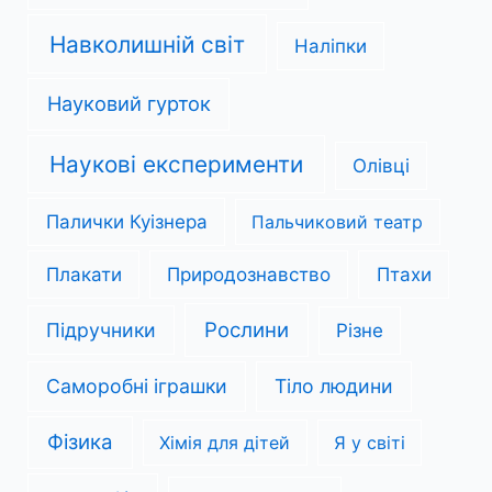
Навколишній світ
Наліпки
Науковий гурток
Наукові експерименти
Олівці
Палички Куізнера
Пальчиковий театр
Плакати
Природознавство
Птахи
Рослини
Підручники
Різне
Саморобні іграшки
Тіло людини
Фізика
Хімія для дітей
Я у світі