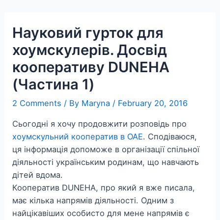
Skip
to
Науковий гурток для
content
хоумскулерів. Досвід
кооперативу DUNEHA
(Частина 1)
2 Comments
/ By
Maryna
/
February 20, 2016
Сьогодні я хочу продовжити розповідь про
хоумскульний кооператив в ОАЕ
. Сподіваюся,
ця інформація допоможе в організації спільної
діяльності українським родинам, що навчають
дітей вдома.
Кооператив DUNEHA, про який я вже писала,
має кілька напрямів діяльності. Одним з
найцікавіших особисто для мене напрямів є