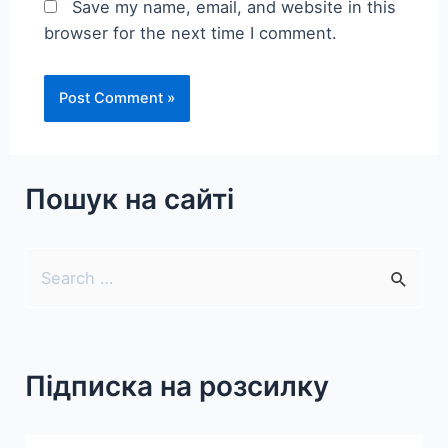
Save my name, email, and website in this
browser for the next time I comment.
Пошук на сайті
S
e
a
r
Підписка на розсилку
c
h