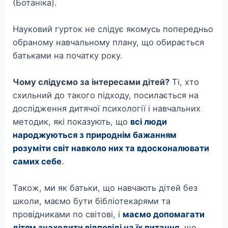
(Ботаніка).
Науковий гурток не слідує якомусь попередньо
обраному навчальному плану, що обирається
батьками на початку року.
Чому слідуємо за інтересами дітей?
Ті, хто
схильний до такого підходу, посилається на
дослідження дитячої психології і навчальних
методик, які показують, що
всі люди
народжуються з природнім бажанням
розуміти світ навколо них та вдосконалювати
самих себе
.
Також, ми як батьки, що навчають дітей без
школи, маємо бути бібліотекарями та
провідниками по світові, і
маємо допомагати
дітям знаходити відповіді на їх питання
, що