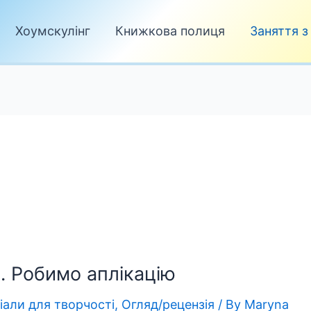
Хоумскулінг
Книжкова полиця
Заняття з
. Робимо аплікацію
іали для творчості
,
Огляд/рецензія
/ By
Maryna