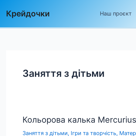
Skip
Крейдочки
to
Наш проєкт
content
Заняття з дітьми
Кольорова калька Mercurius
Заняття з дітьми
,
Ігри та творчість
,
Матер