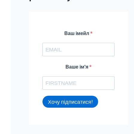
f
o
r
Ваш імейл
:
Ваше ім'я
Хочу підписатися!