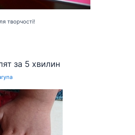
ля творчості!
ят за 5 хвилин
ryna