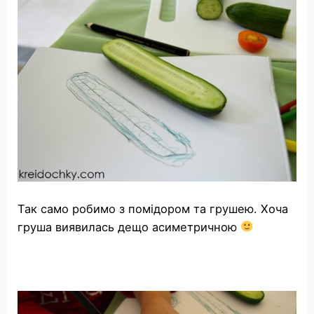
Так само робимо з помідором та грушею. Хоча
груша виявилась дещо асиметричною