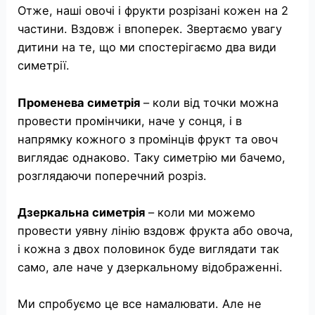
Отже, наші овочі і фрукти розрізані кожен на 2
частини. Вздовж і впоперек. Звертаємо увагу
дитини на те, що ми спостерігаємо два види
симетрії.
Променева симетрія
– коли від точки можна
провести промінчики, наче у сонця, і в
напрямку кожного з промінців фрукт та овоч
виглядає однаково. Таку симетрію ми бачемо,
розглядаючи поперечний розріз.
Дзеркальна симетрія
– коли ми можемо
провести уявну лінію вздовж фрукта або овоча,
і кожна з двох половинок буде виглядати так
само, але наче у дзеркальному відображенні.
Ми спробуємо це все намалювати. Але не