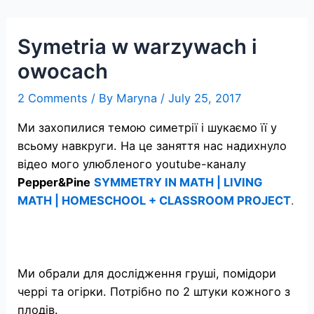
Skip
to
Symetria w warzywach i
content
owocach
2 Comments
/ By
Maryna
/
July 25, 2017
Ми захопилися темою симетрії і шукаємо її у
всьому навкруги. На це заняття нас надихнуло
відео мого улюбленого youtube-каналу
Pepper&Pine
SYMMETRY IN MATH | LIVING
MATH | HOMESCHOOL + CLASSROOM PROJECT
.
Ми обрали для дослідження груші, помідори
черрі та огірки. Потрібно по 2 штуки кожного з
плодів.