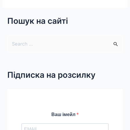
Пошук на сайті
S
e
a
r
Підписка на розсилку
c
h
f
o
r
Ваш імейл
: