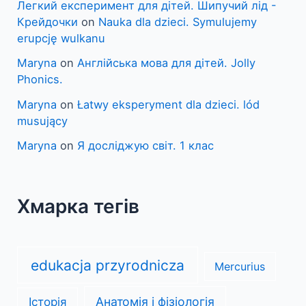
Легкий експеримент для дітей. Шипучий лід -
Крейдочки
on
Nauka dla dzieci. Symulujemy
erupcję wulkanu
Maryna
on
Англійська мова для дітей. Jolly
Phonics.
Maryna
on
Łatwy eksperyment dla dzieci. lód
musujący
Maryna
on
Я досліджую світ. 1 клас
Хмарка тегів
edukacja przyrodnicza
Mercurius
Анатомія і фізіологія
Історія