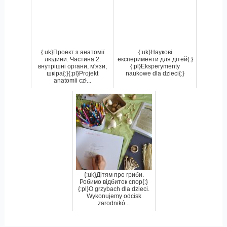
{:uk}Проект з анатомії
{:uk}Наукові
людини. Частина 2:
експерименти для дітей{:}
внутрішні органи, м'язи,
{:pl}Eksperymenty
шкіра{:}{:pl}Projekt
naukowe dla dzieci{:}
anatomii czł...
{:uk}Дітям про гриби.
Робимо відбиток спор{:}
{:pl}O grzybach dla dzieci.
Wykonujemy odcisk
zarodnikó...