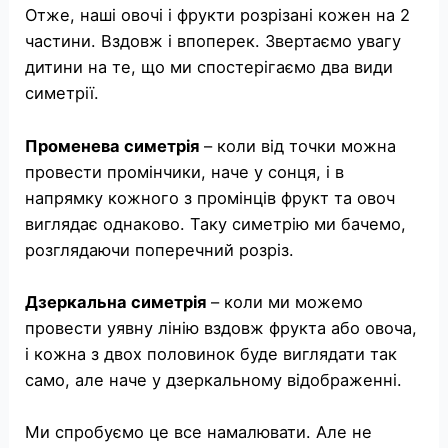
Отже, наші овочі і фрукти розрізані кожен на 2
частини. Вздовж і впоперек. Звертаємо увагу
дитини на те, що ми спостерігаємо два види
симетрії.
Променева симетрія
– коли від точки можна
провести промінчики, наче у сонця, і в
напрямку кожного з промінців фрукт та овоч
виглядає однаково. Таку симетрію ми бачемо,
розглядаючи поперечний розріз.
Дзеркальна симетрія
– коли ми можемо
провести уявну лінію вздовж фрукта або овоча,
і кожна з двох половинок буде виглядати так
само, але наче у дзеркальному відображенні.
Ми спробуємо це все намалювати. Але не