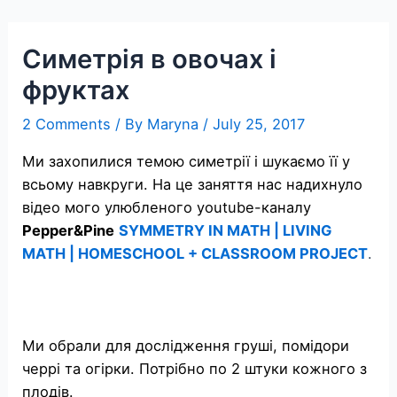
Skip
to
Симетрія в овочах і
content
фруктах
2 Comments
/ By
Maryna
/
July 25, 2017
Ми захопилися темою симетрії і шукаємо її у
всьому навкруги. На це заняття нас надихнуло
відео мого улюбленого youtube-каналу
Pepper&Pine
SYMMETRY IN MATH | LIVING
MATH | HOMESCHOOL + CLASSROOM PROJECT
.
Ми обрали для дослідження груші, помідори
черрі та огірки. Потрібно по 2 штуки кожного з
плодів.