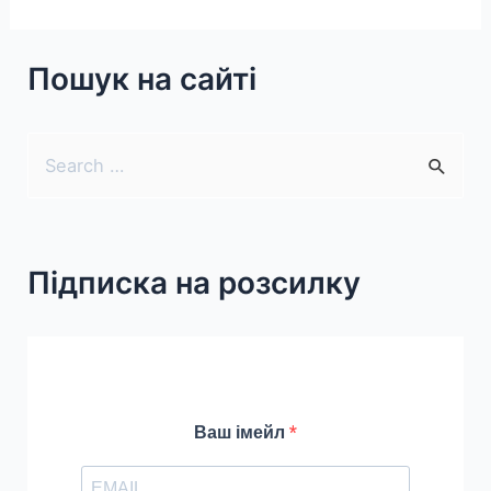
Пошук на сайті
S
e
a
r
Підписка на розсилку
c
h
f
o
r
Ваш імейл
: