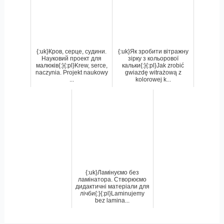
{:uk}Кров, серце, судини.
{:uk}Як зробити вітражну
Науковий проект для
зірку з кольорової
малюків{:}{:pl}Krew, serce,
кальки{:}{:pl}Jak zrobić
naczynia. Projekt naukowy
gwiazdę witrażową z
...
kolorowej k...
{:uk}Ламінуємо без
ламінатора. Створюємо
дидактичні матеріали для
лічби{:}{:pl}Laminujemy
bez lamina...