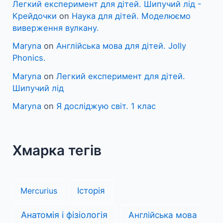
Легкий експеримент для дітей. Шипучий лід -
Крейдочки
on
Наука для дітей. Моделюємо
виверження вулкану.
Maryna
on
Англійська мова для дітей. Jolly
Phonics.
Maryna
on
Легкий експеримент для дітей.
Шипучий лід
Maryna
on
Я досліджую світ. 1 клас
Хмарка тегів
Mercurius
Історія
Анатомія і фізіологія
Англійська мова