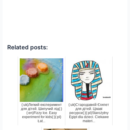
Related posts:
{:uk}Легкий експеримент
{:uk}Стародавній Єгипет
для дітей. Шипучий лід{:}
для дітей. Цікаві
{:en}Fizzy Ice. Easy
ресурси{:}{:pl}Starożytny
experiment for kids{:}{:pl}
Egipt dla dzieci. Ciekawe
Łat...
materi...