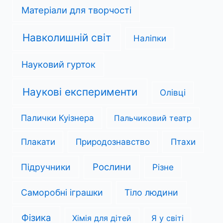
Матеріали для творчості
Навколишній світ
Наліпки
Науковий гурток
Наукові експерименти
Олівці
Палички Куізнера
Пальчиковий театр
Плакати
Природознавство
Птахи
Рослини
Підручники
Різне
Саморобні іграшки
Тіло людини
Фізика
Хімія для дітей
Я у світі