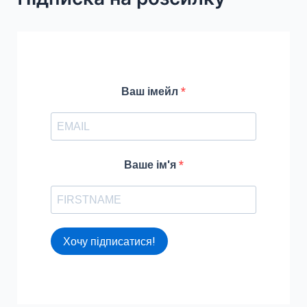
c
h
f
o
r
Ваш імейл
:
Ваше ім'я
Хочу підписатися!