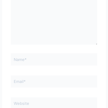
Name*
Email*
Website