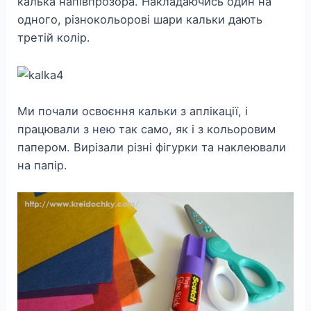
калька напівпрозора. Накладаючись один на
одного, різнокольорові шари кальки дають
третій колір.
Ми почали освоєння кальки з аплікації, і
працювали з нею так само, як і з кольоровим
папером. Вирізали різні фігурки та наклеювали
на папір.