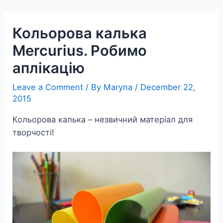
Skip
to
Кольорова калька
content
Mercurius. Робимо
аплікацію
Leave a Comment
/ By
Maryna
/
December 22,
2015
Кольорова калька – незвичний матеріал для
творчості!