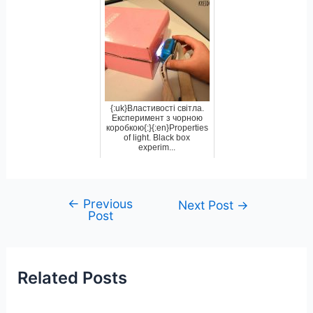
{:uk}Властивості світла.
Експеримент з чорною
коробкою{:}{:en}Properties
of light. Black box
experim...
←
Previous
Post
Next Post
→
Post
navigation
Related Posts