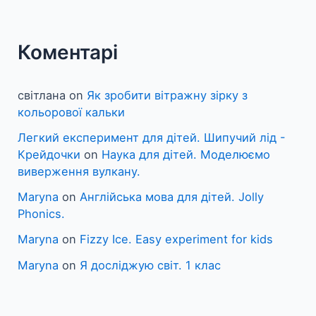
Коментарі
світлана
on
Як зробити вітражну зірку з
кольорової кальки
Легкий експеримент для дітей. Шипучий лід -
Крейдочки
on
Наука для дітей. Моделюємо
виверження вулкану.
Maryna
on
Англійська мова для дітей. Jolly
Phonics.
Maryna
on
Fizzy Ice. Easy experiment for kids
Maryna
on
Я досліджую світ. 1 клас