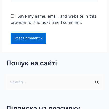
Save my name, email, and website in this
browser for the next time I comment.
Пошук на сайті
S
e
a
r
Підписка на розсилку